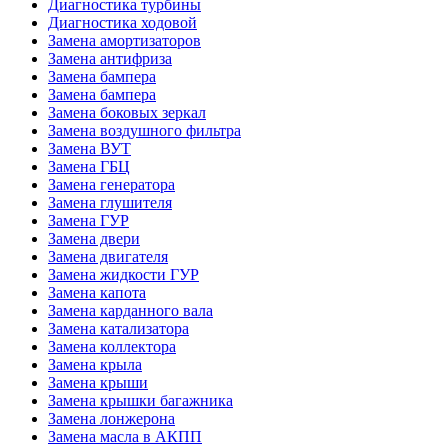
Диагностика турбины
Диагностика ходовой
Замена амортизаторов
Замена антифриза
Замена бампера
Замена бампера
Замена боковых зеркал
Замена воздушного фильтра
Замена ВУТ
Замена ГБЦ
Замена генератора
Замена глушителя
Замена ГУР
Замена двери
Замена двигателя
Замена жидкости ГУР
Замена капота
Замена карданного вала
Замена катализатора
Замена коллектора
Замена крыла
Замена крыши
Замена крышки багажника
Замена лонжерона
Замена масла в АКПП