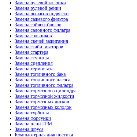
Замена рулевой колонки
Замена рулевой рейки
Замена рычагов подвески
Замена сажевого фильтра
Замена сайлентблоков
Замена салонного фильтра
Замена сальников
Замена свечей зажигания
Замена стабилизаторов
Замена стартера
Замена ступицы
Замена сцепления
Замена термостата
Замена топливного бака
Замена топливного насоса
Замена топливного фильтра
Замена тормозного цилиндра
Замена тормозной жидкости
Замена тормозных дисков
Замена тормозных колодок
Замена турбины
Замена форсунки
Замена цепи ГРМ
Замена шруса
Компьютерная диагностика