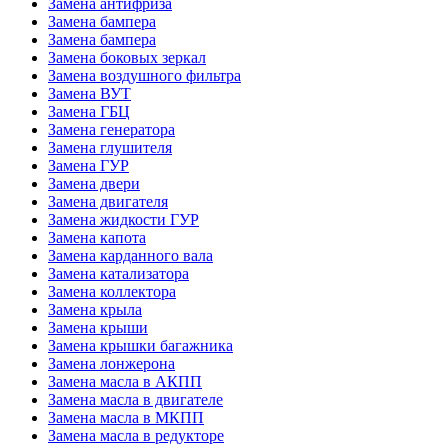
Замена антифриза
Замена бампера
Замена бампера
Замена боковых зеркал
Замена воздушного фильтра
Замена ВУТ
Замена ГБЦ
Замена генератора
Замена глушителя
Замена ГУР
Замена двери
Замена двигателя
Замена жидкости ГУР
Замена капота
Замена карданного вала
Замена катализатора
Замена коллектора
Замена крыла
Замена крыши
Замена крышки багажника
Замена лонжерона
Замена масла в АКПП
Замена масла в двигателе
Замена масла в МКПП
Замена масла в редукторе