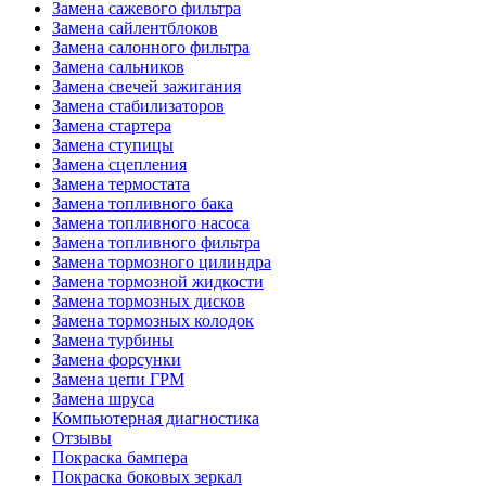
Замена сажевого фильтра
Замена сайлентблоков
Замена салонного фильтра
Замена сальников
Замена свечей зажигания
Замена стабилизаторов
Замена стартера
Замена ступицы
Замена сцепления
Замена термостата
Замена топливного бака
Замена топливного насоса
Замена топливного фильтра
Замена тормозного цилиндра
Замена тормозной жидкости
Замена тормозных дисков
Замена тормозных колодок
Замена турбины
Замена форсунки
Замена цепи ГРМ
Замена шруса
Компьютерная диагностика
Отзывы
Покраска бампера
Покраска боковых зеркал