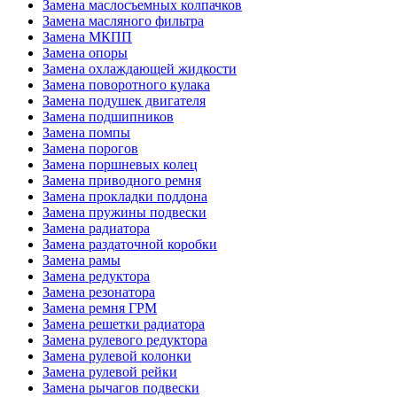
Замена маслосъемных колпачков
Замена масляного фильтра
Замена МКПП
Замена опоры
Замена охлаждающей жидкости
Замена поворотного кулака
Замена подушек двигателя
Замена подшипников
Замена помпы
Замена порогов
Замена поршневых колец
Замена приводного ремня
Замена прокладки поддона
Замена пружины подвески
Замена радиатора
Замена раздаточной коробки
Замена рамы
Замена редуктора
Замена резонатора
Замена ремня ГРМ
Замена решетки радиатора
Замена рулевого редуктора
Замена рулевой колонки
Замена рулевой рейки
Замена рычагов подвески