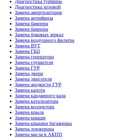
Диагностика турбины
Диагностика ходовой
Замена амортизаторов
Замена антифриза
Замена бампера
Замена бампера
Замена боковых зеркал
Замена воздушного фильтра
Замена ВУТ
Замена ГБЦ
Замена генератора
Замена глушителя
Замена ГУР
Замена двери
Замена двигателя
Замена жидкости ГУР
Замена капота
Замена карданного вала
Замена катализатора
Замена коллектора
Замена крыла
Замена крыши
Замена крышки багажника
Замена лонжерона
Замена масла в АКПП