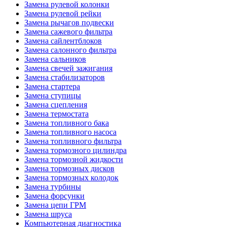
Замена рулевой колонки
Замена рулевой рейки
Замена рычагов подвески
Замена сажевого фильтра
Замена сайлентблоков
Замена салонного фильтра
Замена сальников
Замена свечей зажигания
Замена стабилизаторов
Замена стартера
Замена ступицы
Замена сцепления
Замена термостата
Замена топливного бака
Замена топливного насоса
Замена топливного фильтра
Замена тормозного цилиндра
Замена тормозной жидкости
Замена тормозных дисков
Замена тормозных колодок
Замена турбины
Замена форсунки
Замена цепи ГРМ
Замена шруса
Компьютерная диагностика