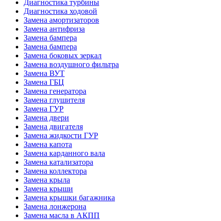
Диагностика турбины
Диагностика ходовой
Замена амортизаторов
Замена антифриза
Замена бампера
Замена бампера
Замена боковых зеркал
Замена воздушного фильтра
Замена ВУТ
Замена ГБЦ
Замена генератора
Замена глушителя
Замена ГУР
Замена двери
Замена двигателя
Замена жидкости ГУР
Замена капота
Замена карданного вала
Замена катализатора
Замена коллектора
Замена крыла
Замена крыши
Замена крышки багажника
Замена лонжерона
Замена масла в АКПП