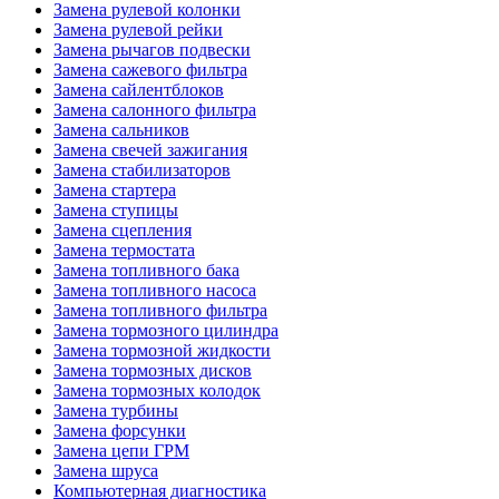
Замена рулевой колонки
Замена рулевой рейки
Замена рычагов подвески
Замена сажевого фильтра
Замена сайлентблоков
Замена салонного фильтра
Замена сальников
Замена свечей зажигания
Замена стабилизаторов
Замена стартера
Замена ступицы
Замена сцепления
Замена термостата
Замена топливного бака
Замена топливного насоса
Замена топливного фильтра
Замена тормозного цилиндра
Замена тормозной жидкости
Замена тормозных дисков
Замена тормозных колодок
Замена турбины
Замена форсунки
Замена цепи ГРМ
Замена шруса
Компьютерная диагностика