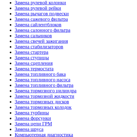
Замена рулевой колонки
Замена рулевой рейки
Замена рычагов подвески
Замена сажевого фильтра
Замена сайлентблоков
Замена салонного фильтра
Замена сальников
Замена свечей зажигания
Замена стабилизаторов
Замена стартера
Замена ступицы
Замена сцепления
Замена термостата
Замена топливного бака
Замена топливного насоса
Замена топливного фильтра
Замена тормозного цилиндра
Замена тормозной жидкости
Замена тормозных дисков
Замена тормозных колодок
Замена турбины
Замена форсунки
Замена цепи ГРМ
Замена шруса
Компьютерная диагностика