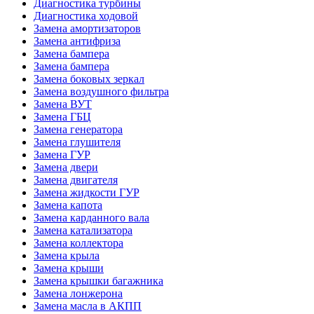
Диагностика турбины
Диагностика ходовой
Замена амортизаторов
Замена антифриза
Замена бампера
Замена бампера
Замена боковых зеркал
Замена воздушного фильтра
Замена ВУТ
Замена ГБЦ
Замена генератора
Замена глушителя
Замена ГУР
Замена двери
Замена двигателя
Замена жидкости ГУР
Замена капота
Замена карданного вала
Замена катализатора
Замена коллектора
Замена крыла
Замена крыши
Замена крышки багажника
Замена лонжерона
Замена масла в АКПП