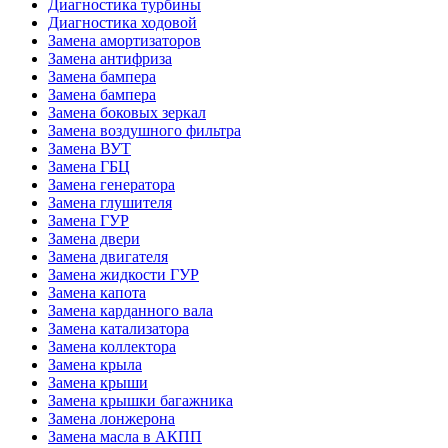
Диагностика турбины
Диагностика ходовой
Замена амортизаторов
Замена антифриза
Замена бампера
Замена бампера
Замена боковых зеркал
Замена воздушного фильтра
Замена ВУТ
Замена ГБЦ
Замена генератора
Замена глушителя
Замена ГУР
Замена двери
Замена двигателя
Замена жидкости ГУР
Замена капота
Замена карданного вала
Замена катализатора
Замена коллектора
Замена крыла
Замена крыши
Замена крышки багажника
Замена лонжерона
Замена масла в АКПП