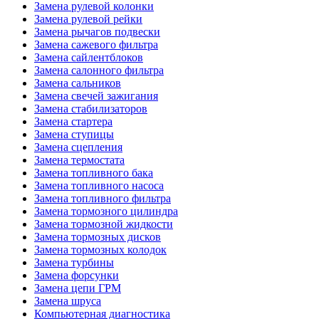
Замена рулевой колонки
Замена рулевой рейки
Замена рычагов подвески
Замена сажевого фильтра
Замена сайлентблоков
Замена салонного фильтра
Замена сальников
Замена свечей зажигания
Замена стабилизаторов
Замена стартера
Замена ступицы
Замена сцепления
Замена термостата
Замена топливного бака
Замена топливного насоса
Замена топливного фильтра
Замена тормозного цилиндра
Замена тормозной жидкости
Замена тормозных дисков
Замена тормозных колодок
Замена турбины
Замена форсунки
Замена цепи ГРМ
Замена шруса
Компьютерная диагностика