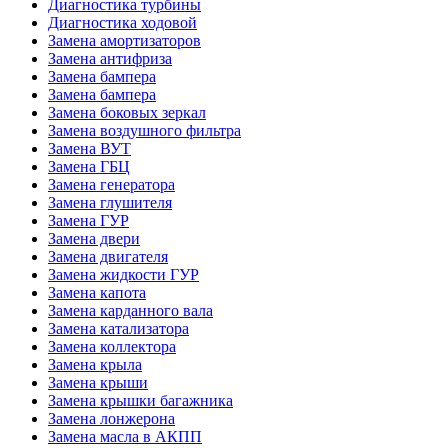
Диагностика турбины
Диагностика ходовой
Замена амортизаторов
Замена антифриза
Замена бампера
Замена бампера
Замена боковых зеркал
Замена воздушного фильтра
Замена ВУТ
Замена ГБЦ
Замена генератора
Замена глушителя
Замена ГУР
Замена двери
Замена двигателя
Замена жидкости ГУР
Замена капота
Замена карданного вала
Замена катализатора
Замена коллектора
Замена крыла
Замена крыши
Замена крышки багажника
Замена лонжерона
Замена масла в АКПП