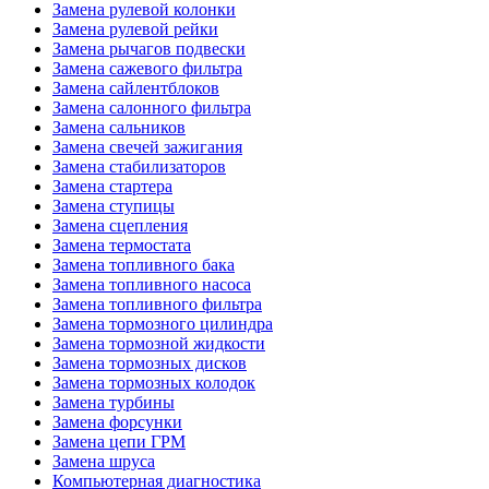
Замена рулевой колонки
Замена рулевой рейки
Замена рычагов подвески
Замена сажевого фильтра
Замена сайлентблоков
Замена салонного фильтра
Замена сальников
Замена свечей зажигания
Замена стабилизаторов
Замена стартера
Замена ступицы
Замена сцепления
Замена термостата
Замена топливного бака
Замена топливного насоса
Замена топливного фильтра
Замена тормозного цилиндра
Замена тормозной жидкости
Замена тормозных дисков
Замена тормозных колодок
Замена турбины
Замена форсунки
Замена цепи ГРМ
Замена шруса
Компьютерная диагностика