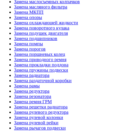
Замена маслосъемных колпачков
Замена масляного фильтра
Замена МКПП
Замена опоры
Замена охлаждающей жидкости
Замена поворотного кулака
Замена подушек двигателя
Замена подшипников
Замена помпы
Замена порогов
Замена поршневых колец
Замена приводного ремня
Замена прокладки поддона
Замена пружины подвески
Замена радиатора
Замена раздаточной коробки
Замена рамы
Замена редуктора
Замена резонатора
Замена ремня ГРМ
Замена решетки радиатора
Замена рулевого редуктора
Замена рулевой колонки
Замена рулевой рейки
Замена рычагов подвески