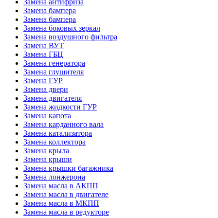
Замена антифриза
Замена бампера
Замена бампера
Замена боковых зеркал
Замена воздушного фильтра
Замена ВУТ
Замена ГБЦ
Замена генератора
Замена глушителя
Замена ГУР
Замена двери
Замена двигателя
Замена жидкости ГУР
Замена капота
Замена карданного вала
Замена катализатора
Замена коллектора
Замена крыла
Замена крыши
Замена крышки багажника
Замена лонжерона
Замена масла в АКПП
Замена масла в двигателе
Замена масла в МКПП
Замена масла в редукторе