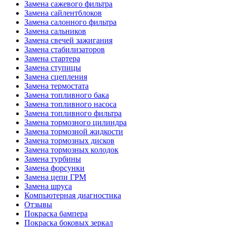
Замена сажевого фильтра
Замена сайлентблоков
Замена салонного фильтра
Замена сальников
Замена свечей зажигания
Замена стабилизаторов
Замена стартера
Замена ступицы
Замена сцепления
Замена термостата
Замена топливного бака
Замена топливного насоса
Замена топливного фильтра
Замена тормозного цилиндра
Замена тормозной жидкости
Замена тормозных дисков
Замена тормозных колодок
Замена турбины
Замена форсунки
Замена цепи ГРМ
Замена шруса
Компьютерная диагностика
Отзывы
Покраска бампера
Покраска боковых зеркал