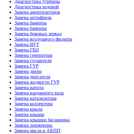
Диагностика турбины
Диагностика ходовой
Замена амортизаторов
Замена антифриза
Замена бампера
Замена бампера
Замена боковых зеркал
Замена воздушного фильтра
Замена ВУТ
Замена ГБЦ
Замена генератора
Замена глушителя
Замена ГУР
Замена двери
Замена двигателя
Замена жидкости ГУР
Замена капота
Замена карданного вала
Замена катализатора
Замена коллектора
Замена крыла
Замена крыши
Замена крышки багажника
Замена лонжерона
Замена масла в АКПП