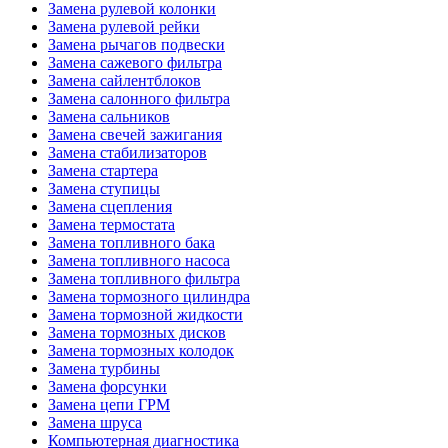
Замена рулевой колонки
Замена рулевой рейки
Замена рычагов подвески
Замена сажевого фильтра
Замена сайлентблоков
Замена салонного фильтра
Замена сальников
Замена свечей зажигания
Замена стабилизаторов
Замена стартера
Замена ступицы
Замена сцепления
Замена термостата
Замена топливного бака
Замена топливного насоса
Замена топливного фильтра
Замена тормозного цилиндра
Замена тормозной жидкости
Замена тормозных дисков
Замена тормозных колодок
Замена турбины
Замена форсунки
Замена цепи ГРМ
Замена шруса
Компьютерная диагностика