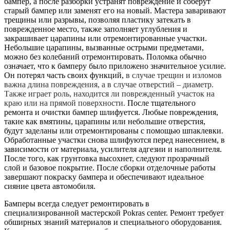
бампер, а после разборки устранят повреждение и соберут
старый бампер или заменят его на новый. Мастера заваривают
трещины или разрывы, позволяя пластику затекать в
поврежденное место, также заполняет углубления и
закрашивает царапины или отремонтированные участки.
Небольшие царапины, вызванные острыми предметами,
можно без колебаний отремонтировать. Поломка обычно
означает, что к бамперу было приложено значительное усилие.
Он потерял часть своих функций,
в случае трещин и изломов
важна длина повреждения, а в случае отверстий – диаметр.
Также играет роль, находится ли поврежденный участок на
краю или на прямой поверхности.
После тщательного
ремонта и очистки бампер шлифуется. Любые повреждения,
такие как вмятины, царапины или небольшие отверстия,
будут заделаны или отремонтированы с помощью шпаклевки.
Обработанные участки снова шлифуются перед нанесением, в
зависимости от материала, усилителя адгезии и наполнителя.
После того, как грунтовка высохнет, следуют прозрачный
слой и базовое покрытие. После сборки отделочные работы
завершают покраску бампера и обеспечивают идеальное
сияние цвета автомобиля.
Бамперы всегда следует ремонтировать в
специализированной мастерской Pokras center. Ремонт требует
обширных знаний материалов и специального оборудования.