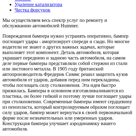
Удаление катализатора
Чистка форсунок
Мы осуществляем весь спектр услуг по ремонту и
обслужванию автомобилей Hummer.
Повреждения бампера нужно устранять оперативно, бампер
поглощает удары - амортизирует спереди и сзади. Но многие
водители не знают о других важных задачах, которые
выполняет этот компонент. Деталь автомобиля, которая
украшает переднюю и заднюю часть автомобиля, на самом
деле первые бамперы представляли собой стержни из стали
или листового металла. В 1905 году британский
автопроизводитель Фредерик Симмс решил защитить кузов
автомобиля от ударов, добавив перед ним перекладины,
чтобы поглощать силу столкновения. Эта идея быстро
прижилась. Бамперы в основном изготавливаливаются из
пластика, он более гибкий и поэтому лучше поглощает удары
при столкновении. Современные бамперы имеют сердцевину
из пенопласта, который контролируемым образом поглощает
силу ударов, бампер может вернуться к своей первоначальной
форме после незначительных или умеренных ударов.
Конструкция бампера улучшает аэродинамику вашего
автомобиля.