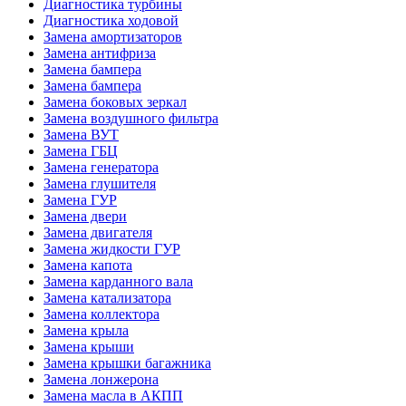
Диагностика турбины
Диагностика ходовой
Замена амортизаторов
Замена антифриза
Замена бампера
Замена бампера
Замена боковых зеркал
Замена воздушного фильтра
Замена ВУТ
Замена ГБЦ
Замена генератора
Замена глушителя
Замена ГУР
Замена двери
Замена двигателя
Замена жидкости ГУР
Замена капота
Замена карданного вала
Замена катализатора
Замена коллектора
Замена крыла
Замена крыши
Замена крышки багажника
Замена лонжерона
Замена масла в АКПП