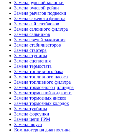
Замена рулевой колонки
Замена рулевой рейки
Замена рычагов подвески
Замена сажевого фильтра
Замена сайлентблоков
Замена салонного фильтра
Замена сальников
Замена свечей зажигания
Замена стабилизаторов
Замена стартера
Замена ступицы
Замена сцепления
Замена термостата
Замена топливного бака
Замена топливного насоса
Замена топливного фильтра
Замена тормозного цилиндра
Замена тормозной жидкости
Замена тормозных дисков
Замена тормозных колодок
Замена турбины
Замена форсунки
Замена цепи ГРМ
Замена шруса
Компьютерная диагностика