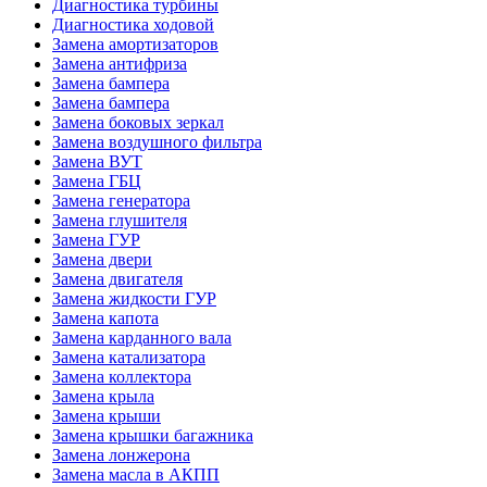
Диагностика турбины
Диагностика ходовой
Замена амортизаторов
Замена антифриза
Замена бампера
Замена бампера
Замена боковых зеркал
Замена воздушного фильтра
Замена ВУТ
Замена ГБЦ
Замена генератора
Замена глушителя
Замена ГУР
Замена двери
Замена двигателя
Замена жидкости ГУР
Замена капота
Замена карданного вала
Замена катализатора
Замена коллектора
Замена крыла
Замена крыши
Замена крышки багажника
Замена лонжерона
Замена масла в АКПП