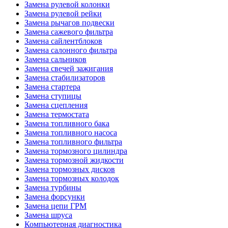
Замена рулевой колонки
Замена рулевой рейки
Замена рычагов подвески
Замена сажевого фильтра
Замена сайлентблоков
Замена салонного фильтра
Замена сальников
Замена свечей зажигания
Замена стабилизаторов
Замена стартера
Замена ступицы
Замена сцепления
Замена термостата
Замена топливного бака
Замена топливного насоса
Замена топливного фильтра
Замена тормозного цилиндра
Замена тормозной жидкости
Замена тормозных дисков
Замена тормозных колодок
Замена турбины
Замена форсунки
Замена цепи ГРМ
Замена шруса
Компьютерная диагностика