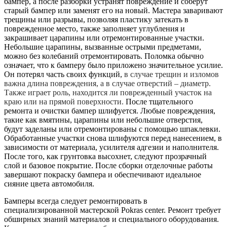
бампер, а после разборки устранят повреждение и соберут
старый бампер или заменят его на новый. Мастера заваривают
трещины или разрывы, позволяя пластику затекать в
поврежденное место, также заполняет углубления и
закрашивает царапины или отремонтированные участки.
Небольшие царапины, вызванные острыми предметами,
можно без колебаний отремонтировать. Поломка обычно
означает, что к бамперу было приложено значительное усилие.
Он потерял часть своих функций,
в случае трещин и изломов
важна длина повреждения, а в случае отверстий – диаметр.
Также играет роль, находится ли поврежденный участок на
краю или на прямой поверхности.
После тщательного
ремонта и очистки бампер шлифуется. Любые повреждения,
такие как вмятины, царапины или небольшие отверстия,
будут заделаны или отремонтированы с помощью шпаклевки.
Обработанные участки снова шлифуются перед нанесением, в
зависимости от материала, усилителя адгезии и наполнителя.
После того, как грунтовка высохнет, следуют прозрачный
слой и базовое покрытие. После сборки отделочные работы
завершают покраску бампера и обеспечивают идеальное
сияние цвета автомобиля.
Бамперы всегда следует ремонтировать в
специализированной мастерской Pokras center. Ремонт требует
обширных знаний материалов и специального оборудования.