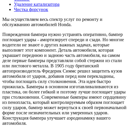
Удаление катализатора
Чистка форсунок
Мы осуществляем весь спектр услуг по ремонту и
обслужванию автомобилей Honda.
Повреждения бампера нужно устранять оперативно, бампер
поглощает удары - амортизирует спереди и сзади. Но многие
водители не знают о других важных задачах, которые
выполняет этот компонент. Деталь автомобиля, которая
украшает переднюю и заднюю часть автомобиля, на самом
деле первые бамперы представляли собой стержни из стали
или листового металла. В 1905 году британский
автопроизводитель Фредерик Симмс решил защитить кузов
автомобиля от ударов, добавив перед ним перекладины,
чтобы поглощать силу столкновения. Эта идея быстро
прижилась. Бамперы в основном изготавливаливаются из
пластика, он более гибкий и поэтому лучше поглощает удары
при столкновении. Современные бамперы имеют сердцевину
из пенопласта, который контролируемым образом поглощает
силу ударов, бампер может вернуться к своей первоначальной
форме после незначительных или умеренных ударов.
Конструкция бампера улучшает аэродинамику вашего
автомобиля.