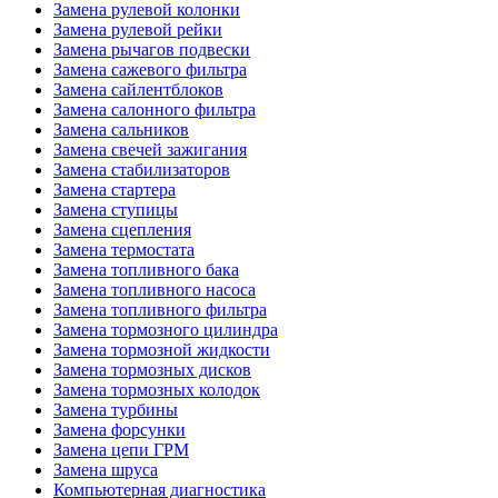
Замена рулевой колонки
Замена рулевой рейки
Замена рычагов подвески
Замена сажевого фильтра
Замена сайлентблоков
Замена салонного фильтра
Замена сальников
Замена свечей зажигания
Замена стабилизаторов
Замена стартера
Замена ступицы
Замена сцепления
Замена термостата
Замена топливного бака
Замена топливного насоса
Замена топливного фильтра
Замена тормозного цилиндра
Замена тормозной жидкости
Замена тормозных дисков
Замена тормозных колодок
Замена турбины
Замена форсунки
Замена цепи ГРМ
Замена шруса
Компьютерная диагностика