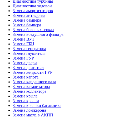
Диагностика турбины
Диагностика ходовой
Замена амортизаторов
Замена антифриза
Замена бампера
Замена бампера
Замена боковых зеркал
Замена воздушного фильтра
Замена ВУТ
Замена ГБЦ
Замена генератора
Замена глушителя
Замена ГУР
Замена двери
Замена двигателя
Замена жидкости ГУР
Замена капота
Замена карданного вала
Замена катализатора
Замена коллектора
Замена крыла
Замена крыши
Замена крышки багажника
Замена лонжерона
Замена масла в АКПП