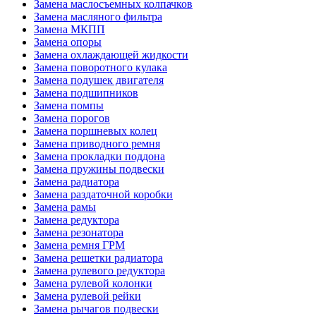
Замена маслосъемных колпачков
Замена масляного фильтра
Замена МКПП
Замена опоры
Замена охлаждающей жидкости
Замена поворотного кулака
Замена подушек двигателя
Замена подшипников
Замена помпы
Замена порогов
Замена поршневых колец
Замена приводного ремня
Замена прокладки поддона
Замена пружины подвески
Замена радиатора
Замена раздаточной коробки
Замена рамы
Замена редуктора
Замена резонатора
Замена ремня ГРМ
Замена решетки радиатора
Замена рулевого редуктора
Замена рулевой колонки
Замена рулевой рейки
Замена рычагов подвески