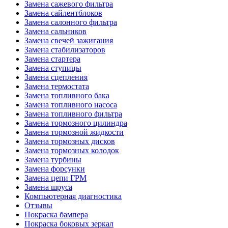
Замена сажевого фильтра
Замена сайлентблоков
Замена салонного фильтра
Замена сальников
Замена свечей зажигания
Замена стабилизаторов
Замена стартера
Замена ступицы
Замена сцепления
Замена термостата
Замена топливного бака
Замена топливного насоса
Замена топливного фильтра
Замена тормозного цилиндра
Замена тормозной жидкости
Замена тормозных дисков
Замена тормозных колодок
Замена турбины
Замена форсунки
Замена цепи ГРМ
Замена шруса
Компьютерная диагностика
Отзывы
Покраска бампера
Покраска боковых зеркал