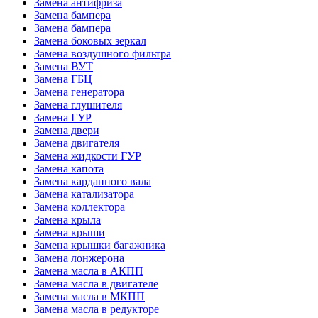
Замена антифриза
Замена бампера
Замена бампера
Замена боковых зеркал
Замена воздушного фильтра
Замена ВУТ
Замена ГБЦ
Замена генератора
Замена глушителя
Замена ГУР
Замена двери
Замена двигателя
Замена жидкости ГУР
Замена капота
Замена карданного вала
Замена катализатора
Замена коллектора
Замена крыла
Замена крыши
Замена крышки багажника
Замена лонжерона
Замена масла в АКПП
Замена масла в двигателе
Замена масла в МКПП
Замена масла в редукторе