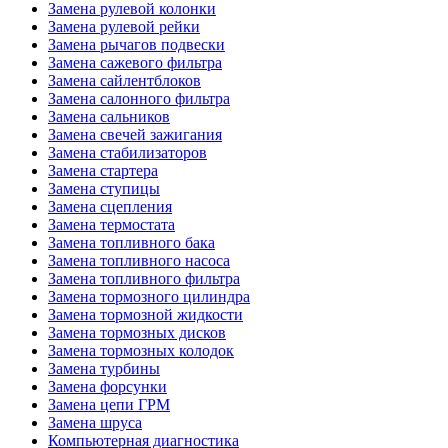
Замена рулевой колонки
Замена рулевой рейки
Замена рычагов подвески
Замена сажевого фильтра
Замена сайлентблоков
Замена салонного фильтра
Замена сальников
Замена свечей зажигания
Замена стабилизаторов
Замена стартера
Замена ступицы
Замена сцепления
Замена термостата
Замена топливного бака
Замена топливного насоса
Замена топливного фильтра
Замена тормозного цилиндра
Замена тормозной жидкости
Замена тормозных дисков
Замена тормозных колодок
Замена турбины
Замена форсунки
Замена цепи ГРМ
Замена шруса
Компьютерная диагностика