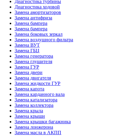
Диагностика турбины
Диагностика ходовой
Замена амортизаторов
Замена антифриза
Замена бампера
Замена бампера
Замена боковых зеркал
Замена воздушного фильтра
Замена ВУТ
Замена ГБЦ
Замена генератора
Замена глушителя
Замена ГУР
Замена двери
Замена двигателя
Замена жидкости ГУР
Замена капота
Замена карданного вала
Замена катализатора
Замена коллектора
Замена крыла
Замена крыши
Замена крышки багажника
Замена лонжерона
Замена масла в АКПП