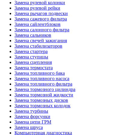
Замена рулевой колонки
Замена рулевой рейки
Замена рычагов подвески
Замена сажевого фильтра
Замена сайлентблоков
Замена салонного фильтра
Замена сальников
Замена свечей зажигания
Замена стабилизаторов
Замена стартера
Замена ступицы
Замена сцепления
Замена термостата
Замена топливного бака
Замена топливного насоса
Замена топливного фильтра
Замена тормозного цилиндра
Замена тормозной жидкости
Замена тормозных дисков
Замена тормозных колодок
Замена турбины
Замена форсунки
Замена цепи ГРМ
Замена шруса
Компьютерная диагностика