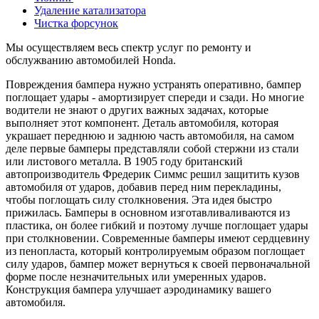
Удаление катализатора
Чистка форсунок
Мы осуществляем весь спектр услуг по ремонту и
обслужванию автомобилей Honda.
Повреждения бампера нужно устранять оперативно, бампер
поглощает удары - амортизирует спереди и сзади. Но многие
водители не знают о других важных задачах, которые
выполняет этот компонент. Деталь автомобиля, которая
украшает переднюю и заднюю часть автомобиля, на самом
деле первые бамперы представляли собой стержни из стали
или листового металла. В 1905 году британский
автопроизводитель Фредерик Симмс решил защитить кузов
автомобиля от ударов, добавив перед ним перекладины,
чтобы поглощать силу столкновения. Эта идея быстро
прижилась. Бамперы в основном изготавливаливаются из
пластика, он более гибкий и поэтому лучше поглощает удары
при столкновении. Современные бамперы имеют сердцевину
из пенопласта, который контролируемым образом поглощает
силу ударов, бампер может вернуться к своей первоначальной
форме после незначительных или умеренных ударов.
Конструкция бампера улучшает аэродинамику вашего
автомобиля.