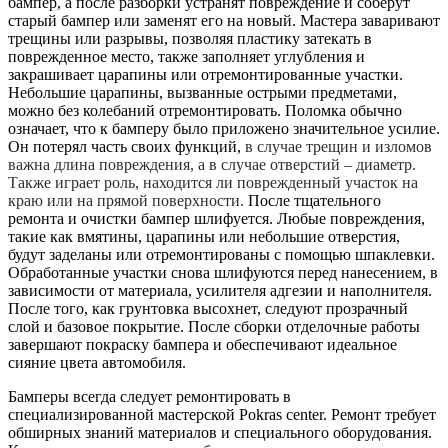
бампер, а после разборки устранят повреждение и соберут
старый бампер или заменят его на новый. Мастера заваривают
трещины или разрывы, позволяя пластику затекать в
поврежденное место, также заполняет углубления и
закрашивает царапины или отремонтированные участки.
Небольшие царапины, вызванные острыми предметами,
можно без колебаний отремонтировать. Поломка обычно
означает, что к бамперу было приложено значительное усилие.
Он потерял часть своих функций,
в случае трещин и изломов
важна длина повреждения, а в случае отверстий – диаметр.
Также играет роль, находится ли поврежденный участок на
краю или на прямой поверхности.
После тщательного
ремонта и очистки бампер шлифуется. Любые повреждения,
такие как вмятины, царапины или небольшие отверстия,
будут заделаны или отремонтированы с помощью шпаклевки.
Обработанные участки снова шлифуются перед нанесением, в
зависимости от материала, усилителя адгезии и наполнителя.
После того, как грунтовка высохнет, следуют прозрачный
слой и базовое покрытие. После сборки отделочные работы
завершают покраску бампера и обеспечивают идеальное
сияние цвета автомобиля.
Бамперы всегда следует ремонтировать в
специализированной мастерской Pokras center. Ремонт требует
обширных знаний материалов и специального оборудования.