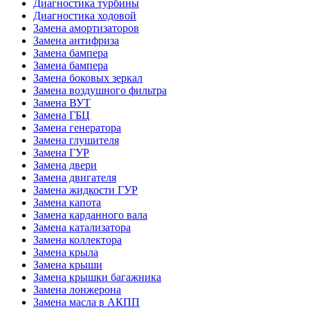
Диагностика турбины
Диагностика ходовой
Замена амортизаторов
Замена антифриза
Замена бампера
Замена бампера
Замена боковых зеркал
Замена воздушного фильтра
Замена ВУТ
Замена ГБЦ
Замена генератора
Замена глушителя
Замена ГУР
Замена двери
Замена двигателя
Замена жидкости ГУР
Замена капота
Замена карданного вала
Замена катализатора
Замена коллектора
Замена крыла
Замена крыши
Замена крышки багажника
Замена лонжерона
Замена масла в АКПП