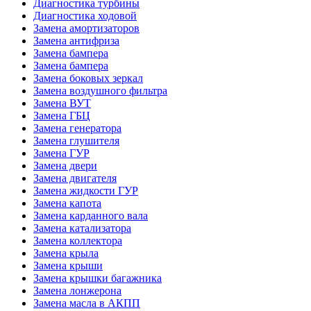
Диагностика турбины
Диагностика ходовой
Замена амортизаторов
Замена антифриза
Замена бампера
Замена бампера
Замена боковых зеркал
Замена воздушного фильтра
Замена ВУТ
Замена ГБЦ
Замена генератора
Замена глушителя
Замена ГУР
Замена двери
Замена двигателя
Замена жидкости ГУР
Замена капота
Замена карданного вала
Замена катализатора
Замена коллектора
Замена крыла
Замена крыши
Замена крышки багажника
Замена лонжерона
Замена масла в АКПП