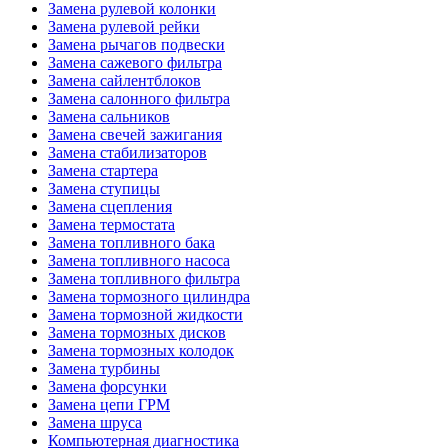
Замена рулевой колонки
Замена рулевой рейки
Замена рычагов подвески
Замена сажевого фильтра
Замена сайлентблоков
Замена салонного фильтра
Замена сальников
Замена свечей зажигания
Замена стабилизаторов
Замена стартера
Замена ступицы
Замена сцепления
Замена термостата
Замена топливного бака
Замена топливного насоса
Замена топливного фильтра
Замена тормозного цилиндра
Замена тормозной жидкости
Замена тормозных дисков
Замена тормозных колодок
Замена турбины
Замена форсунки
Замена цепи ГРМ
Замена шруса
Компьютерная диагностика