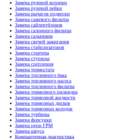
Замена рулевой колонки
Замена рулевой рейки
Замена рычагов подвески
Замена сажевого фильтра
Замена сайлентблоков
Замена салонного фильтра
Замена сальников
Замена свечей зажигания
Замена стабилизаторов
Замена стартера
Замена ступицы
Замена сцепления
Замена термостата
Замена топливного бака
Замена топливного насоса
Замена топливного фильтра
Замена тормозного цилиндра
Замена тормозной жидкости
Замена тормозных дисков
Замена тормозных колодок
Замена турбины
Замена форсунки
Замена цепи ГРМ
Замена шруса
Компьютерная диагностика