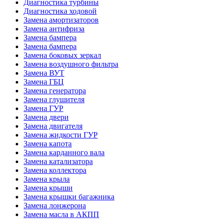
Диагностика турбины
Диагностика ходовой
Замена амортизаторов
Замена антифриза
Замена бампера
Замена бампера
Замена боковых зеркал
Замена воздушного фильтра
Замена ВУТ
Замена ГБЦ
Замена генератора
Замена глушителя
Замена ГУР
Замена двери
Замена двигателя
Замена жидкости ГУР
Замена капота
Замена карданного вала
Замена катализатора
Замена коллектора
Замена крыла
Замена крыши
Замена крышки багажника
Замена лонжерона
Замена масла в АКПП