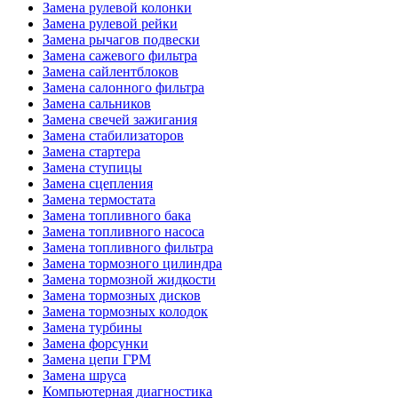
Замена рулевой колонки
Замена рулевой рейки
Замена рычагов подвески
Замена сажевого фильтра
Замена сайлентблоков
Замена салонного фильтра
Замена сальников
Замена свечей зажигания
Замена стабилизаторов
Замена стартера
Замена ступицы
Замена сцепления
Замена термостата
Замена топливного бака
Замена топливного насоса
Замена топливного фильтра
Замена тормозного цилиндра
Замена тормозной жидкости
Замена тормозных дисков
Замена тормозных колодок
Замена турбины
Замена форсунки
Замена цепи ГРМ
Замена шруса
Компьютерная диагностика