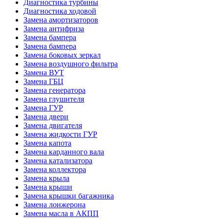
Диагностика турбины
Диагностика ходовой
Замена амортизаторов
Замена антифриза
Замена бампера
Замена бампера
Замена боковых зеркал
Замена воздушного фильтра
Замена ВУТ
Замена ГБЦ
Замена генератора
Замена глушителя
Замена ГУР
Замена двери
Замена двигателя
Замена жидкости ГУР
Замена капота
Замена карданного вала
Замена катализатора
Замена коллектора
Замена крыла
Замена крыши
Замена крышки багажника
Замена лонжерона
Замена масла в АКПП