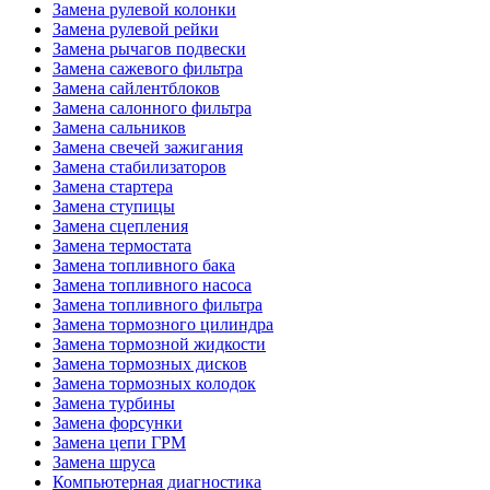
Замена рулевой колонки
Замена рулевой рейки
Замена рычагов подвески
Замена сажевого фильтра
Замена сайлентблоков
Замена салонного фильтра
Замена сальников
Замена свечей зажигания
Замена стабилизаторов
Замена стартера
Замена ступицы
Замена сцепления
Замена термостата
Замена топливного бака
Замена топливного насоса
Замена топливного фильтра
Замена тормозного цилиндра
Замена тормозной жидкости
Замена тормозных дисков
Замена тормозных колодок
Замена турбины
Замена форсунки
Замена цепи ГРМ
Замена шруса
Компьютерная диагностика