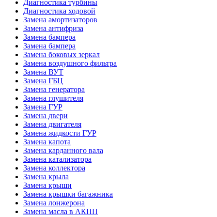
Диагностика турбины
Диагностика ходовой
Замена амортизаторов
Замена антифриза
Замена бампера
Замена бампера
Замена боковых зеркал
Замена воздушного фильтра
Замена ВУТ
Замена ГБЦ
Замена генератора
Замена глушителя
Замена ГУР
Замена двери
Замена двигателя
Замена жидкости ГУР
Замена капота
Замена карданного вала
Замена катализатора
Замена коллектора
Замена крыла
Замена крыши
Замена крышки багажника
Замена лонжерона
Замена масла в АКПП