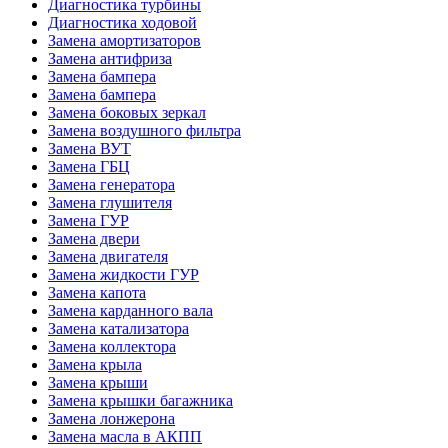
Диагностика турбины
Диагностика ходовой
Замена амортизаторов
Замена антифриза
Замена бампера
Замена бампера
Замена боковых зеркал
Замена воздушного фильтра
Замена ВУТ
Замена ГБЦ
Замена генератора
Замена глушителя
Замена ГУР
Замена двери
Замена двигателя
Замена жидкости ГУР
Замена капота
Замена карданного вала
Замена катализатора
Замена коллектора
Замена крыла
Замена крыши
Замена крышки багажника
Замена лонжерона
Замена масла в АКПП