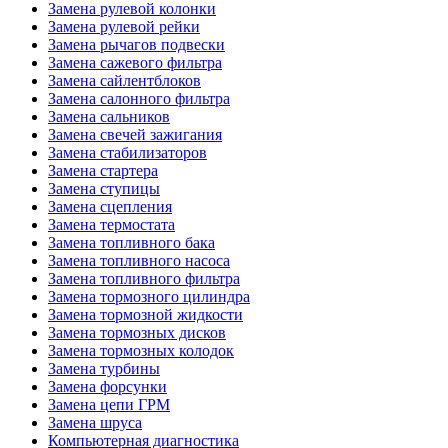
Замена рулевой колонки
Замена рулевой рейки
Замена рычагов подвески
Замена сажевого фильтра
Замена сайлентблоков
Замена салонного фильтра
Замена сальников
Замена свечей зажигания
Замена стабилизаторов
Замена стартера
Замена ступицы
Замена сцепления
Замена термостата
Замена топливного бака
Замена топливного насоса
Замена топливного фильтра
Замена тормозного цилиндра
Замена тормозной жидкости
Замена тормозных дисков
Замена тормозных колодок
Замена турбины
Замена форсунки
Замена цепи ГРМ
Замена шруса
Компьютерная диагностика