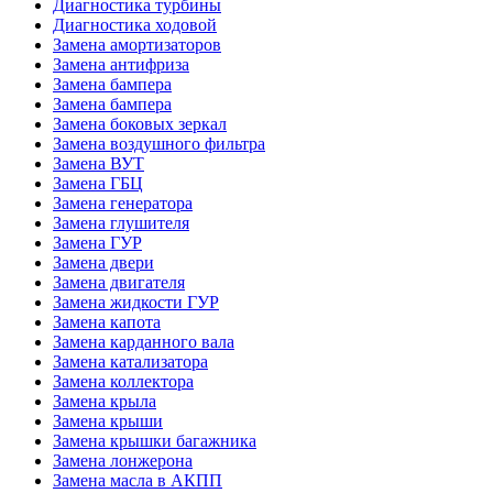
Диагностика турбины
Диагностика ходовой
Замена амортизаторов
Замена антифриза
Замена бампера
Замена бампера
Замена боковых зеркал
Замена воздушного фильтра
Замена ВУТ
Замена ГБЦ
Замена генератора
Замена глушителя
Замена ГУР
Замена двери
Замена двигателя
Замена жидкости ГУР
Замена капота
Замена карданного вала
Замена катализатора
Замена коллектора
Замена крыла
Замена крыши
Замена крышки багажника
Замена лонжерона
Замена масла в АКПП