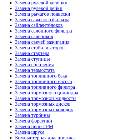
Замена рулевой колонки
Замена рулевой рейки
Замена рычагов подвески
Замена сажевого фильтра
Замена сайлентблоков
Замена салонного фильтра
Замена сальников
Замена свечей зажигания
Замена стабилизаторов
Замена стартера
Замена ступицы
Замена сцепления
Замена термостата
Замена топливного бака
Замена топливного насоса
Замена топливного фильтра
Замена тормозного цилиндра
Замена тормозной жидкости
Замена тормозных дисков
Замена тормозных колодок
Замена турбины
Замена форсунки
Замена цепи ГРМ
Замена шруса
Компьютерная диагностика