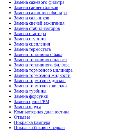
Замена сажевого фильтра
Замена сайлентблоков
Замена салонного фильтра
Замена сальников
Замена свечей зажигания
Замена стабилизаторов
Замена стартера
Замена ступицы
Замена сцепления
Замена термостата
Замена топливного бака
Замена топливного насоса
Замена топливного фильтра
Замена тормозного цилиндра
Замена тормозной жидкости
Замена тормозных дисков
Замена тормозных колодок
Замена турбины
Замена форсунки
Замена цепи ГРМ
Замена шруса
Компьютерная диагностика
Отзывы
Покраска бампера
Покраска боковых зеркал