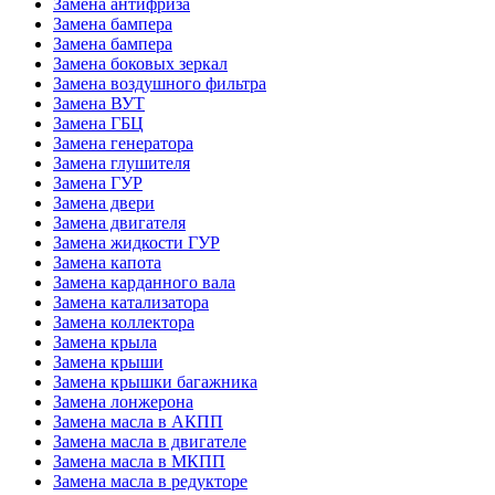
Замена антифриза
Замена бампера
Замена бампера
Замена боковых зеркал
Замена воздушного фильтра
Замена ВУТ
Замена ГБЦ
Замена генератора
Замена глушителя
Замена ГУР
Замена двери
Замена двигателя
Замена жидкости ГУР
Замена капота
Замена карданного вала
Замена катализатора
Замена коллектора
Замена крыла
Замена крыши
Замена крышки багажника
Замена лонжерона
Замена масла в АКПП
Замена масла в двигателе
Замена масла в МКПП
Замена масла в редукторе