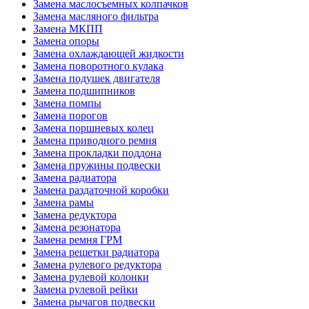
Замена маслосъемных колпачков
Замена масляного фильтра
Замена МКПП
Замена опоры
Замена охлаждающей жидкости
Замена поворотного кулака
Замена подушек двигателя
Замена подшипников
Замена помпы
Замена порогов
Замена поршневых колец
Замена приводного ремня
Замена прокладки поддона
Замена пружины подвески
Замена радиатора
Замена раздаточной коробки
Замена рамы
Замена редуктора
Замена резонатора
Замена ремня ГРМ
Замена решетки радиатора
Замена рулевого редуктора
Замена рулевой колонки
Замена рулевой рейки
Замена рычагов подвески