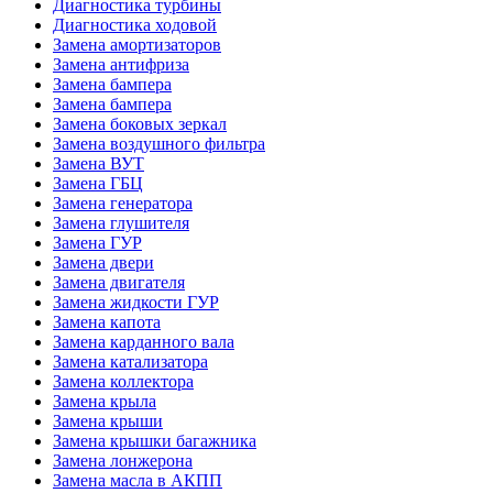
Диагностика турбины
Диагностика ходовой
Замена амортизаторов
Замена антифриза
Замена бампера
Замена бампера
Замена боковых зеркал
Замена воздушного фильтра
Замена ВУТ
Замена ГБЦ
Замена генератора
Замена глушителя
Замена ГУР
Замена двери
Замена двигателя
Замена жидкости ГУР
Замена капота
Замена карданного вала
Замена катализатора
Замена коллектора
Замена крыла
Замена крыши
Замена крышки багажника
Замена лонжерона
Замена масла в АКПП