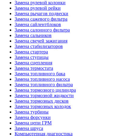
Замена рулевой колонки
Замена рулевой рейки
Замена рычагов подвески
Замена сажевого фильтра
Замена сайлентблоков
Замена салонного фильтра
Замена сальников
Замена свечей зажигания
Замена стабилизаторов
Замена стартера
Замена ступицы
Замена сцепления
Замена термостата
Замена топливного бака
Замена топливного насоса
Замена топливного фильтра
Замена тормозного цилиндра
Замена тормозной жидкости
Замена тормозных дисков
Замена тормозных колодок
Замена турбины
Замена форсунки
Замена цепи ГРМ
Замена шруса
Компьютерная диагностика