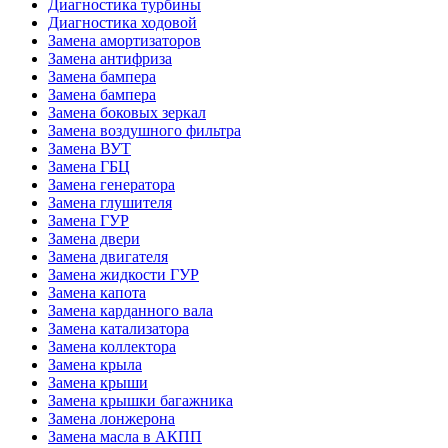
Диагностика турбины
Диагностика ходовой
Замена амортизаторов
Замена антифриза
Замена бампера
Замена бампера
Замена боковых зеркал
Замена воздушного фильтра
Замена ВУТ
Замена ГБЦ
Замена генератора
Замена глушителя
Замена ГУР
Замена двери
Замена двигателя
Замена жидкости ГУР
Замена капота
Замена карданного вала
Замена катализатора
Замена коллектора
Замена крыла
Замена крыши
Замена крышки багажника
Замена лонжерона
Замена масла в АКПП