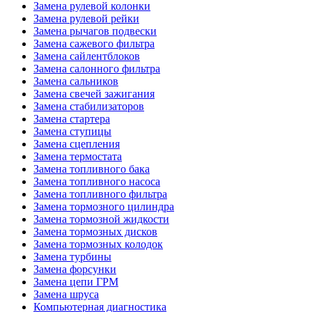
Замена рулевой колонки
Замена рулевой рейки
Замена рычагов подвески
Замена сажевого фильтра
Замена сайлентблоков
Замена салонного фильтра
Замена сальников
Замена свечей зажигания
Замена стабилизаторов
Замена стартера
Замена ступицы
Замена сцепления
Замена термостата
Замена топливного бака
Замена топливного насоса
Замена топливного фильтра
Замена тормозного цилиндра
Замена тормозной жидкости
Замена тормозных дисков
Замена тормозных колодок
Замена турбины
Замена форсунки
Замена цепи ГРМ
Замена шруса
Компьютерная диагностика