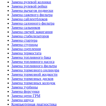
Замена рулевой колонки
Замена рулевой рейки
Замена рычагов подвески
Замена сажевого фильтра
Замена сайлентблоков
Замена салонного фильтра
Замена сальников
Замена свечей зажигания
Замена стабилизаторов
Замена стартера
Замена ступицы
Замена сцепления
Замена термостата
Замена топливного бака
Замена топливного насоса
Замена топливного фильтра
Замена тормозного цилиндра
Замена тормозной жидкости
Замена тормозных дисков
Замена тормозных колодок
Замена турбины
Замена форсунки
Замена цепи ГРМ
Замена шруса
Компьютерная диагностика