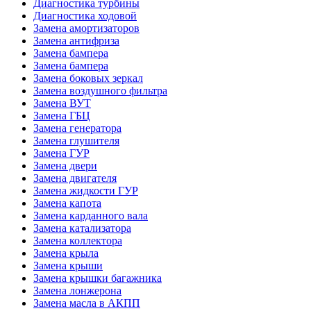
Диагностика турбины
Диагностика ходовой
Замена амортизаторов
Замена антифриза
Замена бампера
Замена бампера
Замена боковых зеркал
Замена воздушного фильтра
Замена ВУТ
Замена ГБЦ
Замена генератора
Замена глушителя
Замена ГУР
Замена двери
Замена двигателя
Замена жидкости ГУР
Замена капота
Замена карданного вала
Замена катализатора
Замена коллектора
Замена крыла
Замена крыши
Замена крышки багажника
Замена лонжерона
Замена масла в АКПП