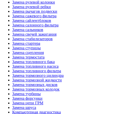
Замена рулевой колонки
Замена рулевой рейки
Замена рычагов подвески
Замена сажевого фильтра
Замена сайлентблоков
Замена салонного фильтра
Замена сальников
Замена свечей зажигания
Замена стабилизаторов
Замена стартера
Замена ступицы
Замена сцепления
Замена термостата
Замена топливного бака
Замена топливного насоса
Замена топливного фильтра
Замена тормозного цилиндра
Замена тормозной жидкости
Замена тормозных дисков
Замена тормозных колодок
Замена турбины
Замена форсунки
Замена цепи ГРМ
Замена шруса
Компьютерная диагностика