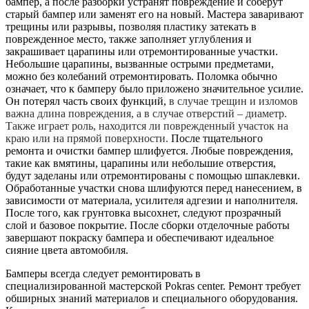
бампер, а после разборки устранят повреждение и соберут
старый бампер или заменят его на новый. Мастера заваривают
трещины или разрывы, позволяя пластику затекать в
поврежденное место, также заполняет углубления и
закрашивает царапины или отремонтированные участки.
Небольшие царапины, вызванные острыми предметами,
можно без колебаний отремонтировать. Поломка обычно
означает, что к бамперу было приложено значительное усилие.
Он потерял часть своих функций,
в случае трещин и изломов
важна длина повреждения, а в случае отверстий – диаметр.
Также играет роль, находится ли поврежденный участок на
краю или на прямой поверхности.
После тщательного
ремонта и очистки бампер шлифуется. Любые повреждения,
такие как вмятины, царапины или небольшие отверстия,
будут заделаны или отремонтированы с помощью шпаклевки.
Обработанные участки снова шлифуются перед нанесением, в
зависимости от материала, усилителя адгезии и наполнителя.
После того, как грунтовка высохнет, следуют прозрачный
слой и базовое покрытие. После сборки отделочные работы
завершают покраску бампера и обеспечивают идеальное
сияние цвета автомобиля.
Бамперы всегда следует ремонтировать в
специализированной мастерской Pokras center. Ремонт требует
обширных знаний материалов и специального оборудования.