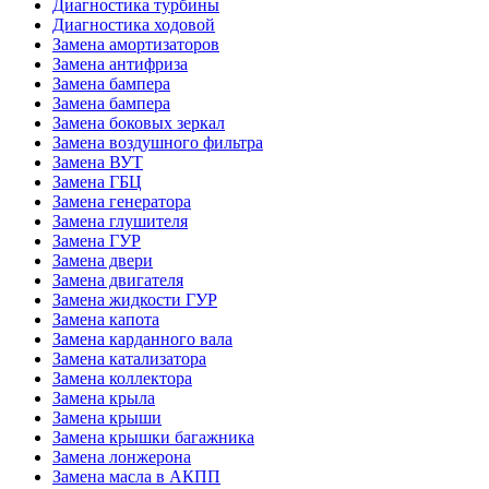
Диагностика турбины
Диагностика ходовой
Замена амортизаторов
Замена антифриза
Замена бампера
Замена бампера
Замена боковых зеркал
Замена воздушного фильтра
Замена ВУТ
Замена ГБЦ
Замена генератора
Замена глушителя
Замена ГУР
Замена двери
Замена двигателя
Замена жидкости ГУР
Замена капота
Замена карданного вала
Замена катализатора
Замена коллектора
Замена крыла
Замена крыши
Замена крышки багажника
Замена лонжерона
Замена масла в АКПП