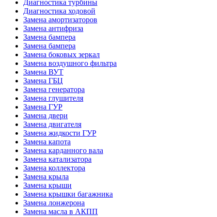
Диагностика турбины
Диагностика ходовой
Замена амортизаторов
Замена антифриза
Замена бампера
Замена бампера
Замена боковых зеркал
Замена воздушного фильтра
Замена ВУТ
Замена ГБЦ
Замена генератора
Замена глушителя
Замена ГУР
Замена двери
Замена двигателя
Замена жидкости ГУР
Замена капота
Замена карданного вала
Замена катализатора
Замена коллектора
Замена крыла
Замена крыши
Замена крышки багажника
Замена лонжерона
Замена масла в АКПП