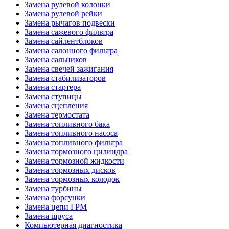
Замена рулевой колонки
Замена рулевой рейки
Замена рычагов подвески
Замена сажевого фильтра
Замена сайлентблоков
Замена салонного фильтра
Замена сальников
Замена свечей зажигания
Замена стабилизаторов
Замена стартера
Замена ступицы
Замена сцепления
Замена термостата
Замена топливного бака
Замена топливного насоса
Замена топливного фильтра
Замена тормозного цилиндра
Замена тормозной жидкости
Замена тормозных дисков
Замена тормозных колодок
Замена турбины
Замена форсунки
Замена цепи ГРМ
Замена шруса
Компьютерная диагностика