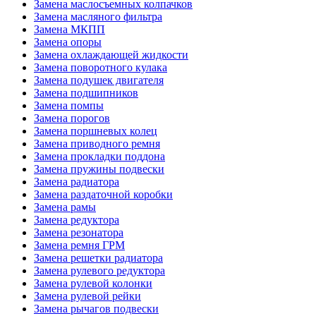
Замена маслосъемных колпачков
Замена масляного фильтра
Замена МКПП
Замена опоры
Замена охлаждающей жидкости
Замена поворотного кулака
Замена подушек двигателя
Замена подшипников
Замена помпы
Замена порогов
Замена поршневых колец
Замена приводного ремня
Замена прокладки поддона
Замена пружины подвески
Замена радиатора
Замена раздаточной коробки
Замена рамы
Замена редуктора
Замена резонатора
Замена ремня ГРМ
Замена решетки радиатора
Замена рулевого редуктора
Замена рулевой колонки
Замена рулевой рейки
Замена рычагов подвески