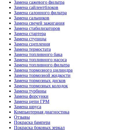
Замена сажевого фильтра
Замена сайлентблоков
Замена салонного фильтра
Замена сальников
Замена свечей зажигания
Замена стабилизаторов
Замена стартера
Замена ступицы
Замена сцепления
Замена термостата
Замена топливного бака
Замена топливного насоса
Замена топливного фильтра
Замена тормозного цилиндра
Замена тормозной жидкости
Замена тормозных дисков
Замена тормозных колодок
Замена турбины
Замена форсунки
Замена цепи ГРМ
Замена шруса
Компьютерная диагностика
Отзывы
Покраска бампера
Покраска боковых зеркал