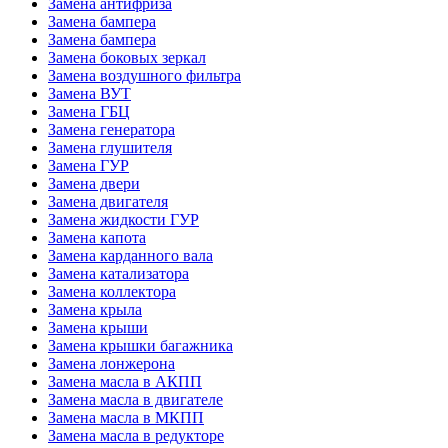
Замена антифриза
Замена бампера
Замена бампера
Замена боковых зеркал
Замена воздушного фильтра
Замена ВУТ
Замена ГБЦ
Замена генератора
Замена глушителя
Замена ГУР
Замена двери
Замена двигателя
Замена жидкости ГУР
Замена капота
Замена карданного вала
Замена катализатора
Замена коллектора
Замена крыла
Замена крыши
Замена крышки багажника
Замена лонжерона
Замена масла в АКПП
Замена масла в двигателе
Замена масла в МКПП
Замена масла в редукторе