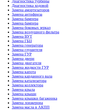
Диагностика турбины
Диагностика ходовой
Замена амортизаторов
Замена антифриза
Замена бампера
Замена бампера
Замена боковых зеркал
Замена воздушного фильтра
Замена ВУТ
Замена ГБЦ
Замена генератора
Замена глушителя
Замена ГУР
Замена двери
Замена двигателя
Замена жидкости ГУР
Замена капота
Замена карданного вала
Замена катализатора
Замена коллектора
Замена крыла
Замена крыши
Замена крышки багажника
Замена лонжерона
Замена масла в АКПП