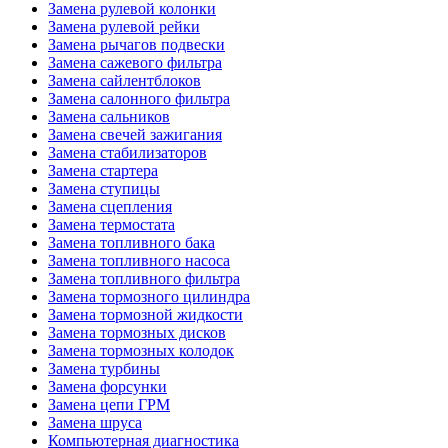
Замена рулевой колонки
Замена рулевой рейки
Замена рычагов подвески
Замена сажевого фильтра
Замена сайлентблоков
Замена салонного фильтра
Замена сальников
Замена свечей зажигания
Замена стабилизаторов
Замена стартера
Замена ступицы
Замена сцепления
Замена термостата
Замена топливного бака
Замена топливного насоса
Замена топливного фильтра
Замена тормозного цилиндра
Замена тормозной жидкости
Замена тормозных дисков
Замена тормозных колодок
Замена турбины
Замена форсунки
Замена цепи ГРМ
Замена шруса
Компьютерная диагностика