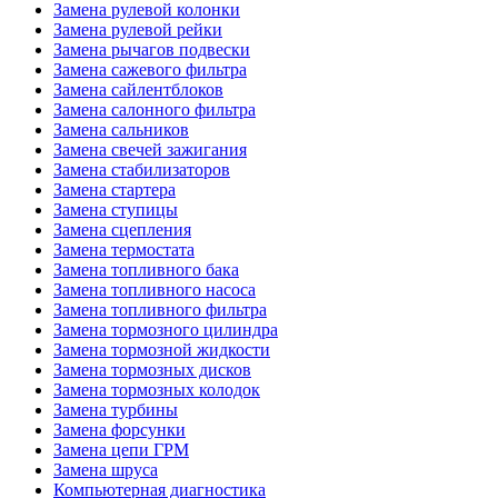
Замена рулевой колонки
Замена рулевой рейки
Замена рычагов подвески
Замена сажевого фильтра
Замена сайлентблоков
Замена салонного фильтра
Замена сальников
Замена свечей зажигания
Замена стабилизаторов
Замена стартера
Замена ступицы
Замена сцепления
Замена термостата
Замена топливного бака
Замена топливного насоса
Замена топливного фильтра
Замена тормозного цилиндра
Замена тормозной жидкости
Замена тормозных дисков
Замена тормозных колодок
Замена турбины
Замена форсунки
Замена цепи ГРМ
Замена шруса
Компьютерная диагностика