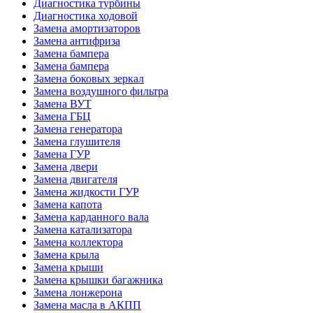
Диагностика турбины
Диагностика ходовой
Замена амортизаторов
Замена антифриза
Замена бампера
Замена бампера
Замена боковых зеркал
Замена воздушного фильтра
Замена ВУТ
Замена ГБЦ
Замена генератора
Замена глушителя
Замена ГУР
Замена двери
Замена двигателя
Замена жидкости ГУР
Замена капота
Замена карданного вала
Замена катализатора
Замена коллектора
Замена крыла
Замена крыши
Замена крышки багажника
Замена лонжерона
Замена масла в АКПП