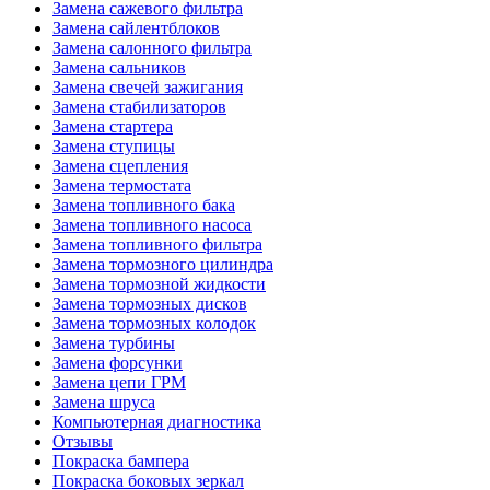
Замена сажевого фильтра
Замена сайлентблоков
Замена салонного фильтра
Замена сальников
Замена свечей зажигания
Замена стабилизаторов
Замена стартера
Замена ступицы
Замена сцепления
Замена термостата
Замена топливного бака
Замена топливного насоса
Замена топливного фильтра
Замена тормозного цилиндра
Замена тормозной жидкости
Замена тормозных дисков
Замена тормозных колодок
Замена турбины
Замена форсунки
Замена цепи ГРМ
Замена шруса
Компьютерная диагностика
Отзывы
Покраска бампера
Покраска боковых зеркал