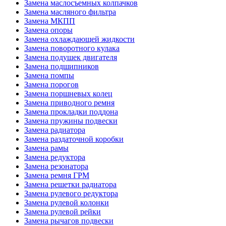
Замена маслосъемных колпачков
Замена масляного фильтра
Замена МКПП
Замена опоры
Замена охлаждающей жидкости
Замена поворотного кулака
Замена подушек двигателя
Замена подшипников
Замена помпы
Замена порогов
Замена поршневых колец
Замена приводного ремня
Замена прокладки поддона
Замена пружины подвески
Замена радиатора
Замена раздаточной коробки
Замена рамы
Замена редуктора
Замена резонатора
Замена ремня ГРМ
Замена решетки радиатора
Замена рулевого редуктора
Замена рулевой колонки
Замена рулевой рейки
Замена рычагов подвески