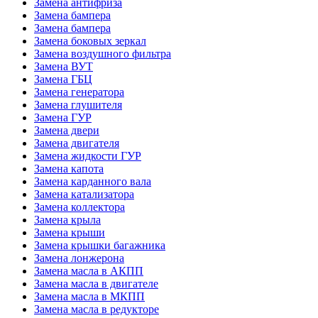
Замена антифриза
Замена бампера
Замена бампера
Замена боковых зеркал
Замена воздушного фильтра
Замена ВУТ
Замена ГБЦ
Замена генератора
Замена глушителя
Замена ГУР
Замена двери
Замена двигателя
Замена жидкости ГУР
Замена капота
Замена карданного вала
Замена катализатора
Замена коллектора
Замена крыла
Замена крыши
Замена крышки багажника
Замена лонжерона
Замена масла в АКПП
Замена масла в двигателе
Замена масла в МКПП
Замена масла в редукторе