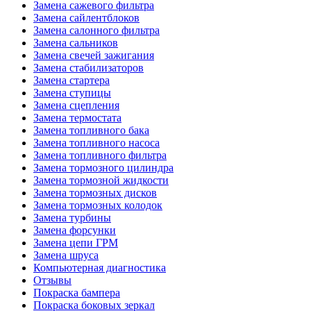
Замена сажевого фильтра
Замена сайлентблоков
Замена салонного фильтра
Замена сальников
Замена свечей зажигания
Замена стабилизаторов
Замена стартера
Замена ступицы
Замена сцепления
Замена термостата
Замена топливного бака
Замена топливного насоса
Замена топливного фильтра
Замена тормозного цилиндра
Замена тормозной жидкости
Замена тормозных дисков
Замена тормозных колодок
Замена турбины
Замена форсунки
Замена цепи ГРМ
Замена шруса
Компьютерная диагностика
Отзывы
Покраска бампера
Покраска боковых зеркал