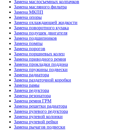
Замена маслосъемных колпачков
Замена масляного фильтра
Замена МКПП
Замена опоры
Замена охлаждающей жидкости
Замена поворотного кулака
Замена подушек двигателя
Замена подшипников
Замена помпы
Замена порогов
Замена поршневых колец
Замена приводного ремня
Замена прокладки поддона
Замена пружины подвески
Замена радиатора
Замена раздаточной коробки
Замена рамы
Замена редуктора
Замена резонатора
Замена ремня ГРМ
Замена решетки радиатора
Замена рулевого редуктора
Замена рулевой колонки
Замена рулевой рейки
Замена рычагов подвески