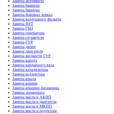
Замена антифриза
Замена бампера
Замена бампера
Замена боковых зеркал
Замена воздушного фильтра
Замена ВУТ
Замена ГБЦ
Замена генератора
Замена глушителя
Замена ГУР
Замена двери
Замена двигателя
Замена жидкости ГУР
Замена капота
Замена карданного вала
Замена катализатора
Замена коллектора
Замена крыла
Замена крыши
Замена крышки багажника
Замена лонжерона
Замена масла в АКПП
Замена масла в двигателе
Замена масла в МКПП
Замена масла в редукторе