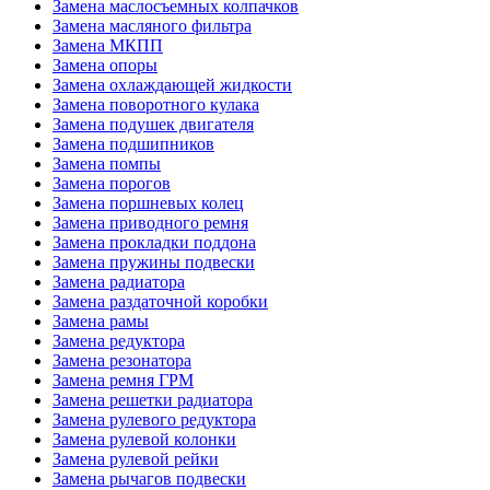
Замена маслосъемных колпачков
Замена масляного фильтра
Замена МКПП
Замена опоры
Замена охлаждающей жидкости
Замена поворотного кулака
Замена подушек двигателя
Замена подшипников
Замена помпы
Замена порогов
Замена поршневых колец
Замена приводного ремня
Замена прокладки поддона
Замена пружины подвески
Замена радиатора
Замена раздаточной коробки
Замена рамы
Замена редуктора
Замена резонатора
Замена ремня ГРМ
Замена решетки радиатора
Замена рулевого редуктора
Замена рулевой колонки
Замена рулевой рейки
Замена рычагов подвески