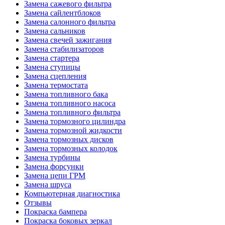
Замена сажевого фильтра
Замена сайлентблоков
Замена салонного фильтра
Замена сальников
Замена свечей зажигания
Замена стабилизаторов
Замена стартера
Замена ступицы
Замена сцепления
Замена термостата
Замена топливного бака
Замена топливного насоса
Замена топливного фильтра
Замена тормозного цилиндра
Замена тормозной жидкости
Замена тормозных дисков
Замена тормозных колодок
Замена турбины
Замена форсунки
Замена цепи ГРМ
Замена шруса
Компьютерная диагностика
Отзывы
Покраска бампера
Покраска боковых зеркал