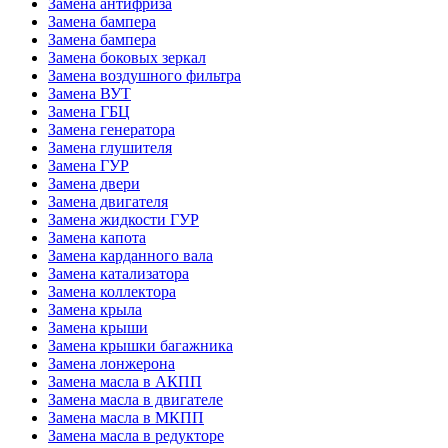
Замена антифриза
Замена бампера
Замена бампера
Замена боковых зеркал
Замена воздушного фильтра
Замена ВУТ
Замена ГБЦ
Замена генератора
Замена глушителя
Замена ГУР
Замена двери
Замена двигателя
Замена жидкости ГУР
Замена капота
Замена карданного вала
Замена катализатора
Замена коллектора
Замена крыла
Замена крыши
Замена крышки багажника
Замена лонжерона
Замена масла в АКПП
Замена масла в двигателе
Замена масла в МКПП
Замена масла в редукторе