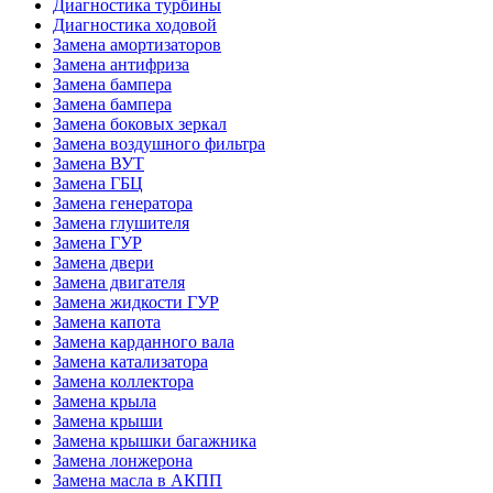
Диагностика турбины
Диагностика ходовой
Замена амортизаторов
Замена антифриза
Замена бампера
Замена бампера
Замена боковых зеркал
Замена воздушного фильтра
Замена ВУТ
Замена ГБЦ
Замена генератора
Замена глушителя
Замена ГУР
Замена двери
Замена двигателя
Замена жидкости ГУР
Замена капота
Замена карданного вала
Замена катализатора
Замена коллектора
Замена крыла
Замена крыши
Замена крышки багажника
Замена лонжерона
Замена масла в АКПП