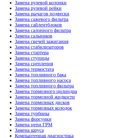
Замена рулевой колонки
Замена рулевой рейки
Замена рычагов подвески
Замена сажевого фильтра
Замена сайлентблоков
Замена салонного фильтра
Замена сальников
Замена свечей зажигания
Замена стабилизаторов
Замена стартера
Замена ступицы
Замена сцепления
Замена термостата
Замена топливного бака
Замена топливного насоса
Замена топливного фильтра
Замена тормозного цилиндра
Замена тормозной жидкости
Замена тормозных дисков
Замена тормозных колодок
Замена турбины
Замена форсунки
Замена цепи ГРМ
Замена шруса
Компьютерная диагностика