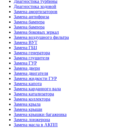
Диагностика турбины
Диагностика ходовой
Замена амортизаторов
Замена антифриза
Замена бампера
Замена бампера
Замена боковых зеркал
Замена воздушного фильтра
Замена ВУТ
Замена ГБЦ
Замена генератора
Замена глушителя
Замена ГУР
Замена двери
Замена двигателя
Замена жидкости ГУР
Замена капота
Замена карданного вала
Замена катализатора
Замена коллектора
Замена крыла
Замена крыши
Замена крышки багажника
Замена лонжерона
Замена масла в АКПП