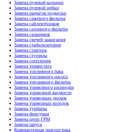
Замена рулевой колонки
Замена рулевой рейки
Замена рычагов подвески
Замена сажевого фильтра
Замена сайлентблоков
Замена салонного фильтра
Замена сальников
Замена свечей зажигания
Замена стабилизаторов
Замена стартера
Замена ступицы
Замена сцепления
Замена термостата
Замена топливного бака
Замена топливного насоса
Замена топливного фильтра
Замена тормозного цилиндра
Замена тормозной жидкости
Замена тормозных дисков
Замена тормозных колодок
Замена турбины
Замена форсунки
Замена цепи ГРМ
Замена шруса
Компьютерная диагностика