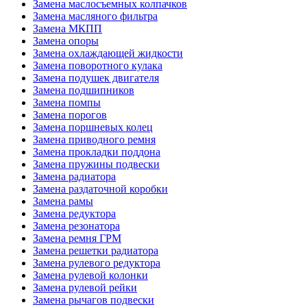
Замена маслосъемных колпачков
Замена масляного фильтра
Замена МКПП
Замена опоры
Замена охлаждающей жидкости
Замена поворотного кулака
Замена подушек двигателя
Замена подшипников
Замена помпы
Замена порогов
Замена поршневых колец
Замена приводного ремня
Замена прокладки поддона
Замена пружины подвески
Замена радиатора
Замена раздаточной коробки
Замена рамы
Замена редуктора
Замена резонатора
Замена ремня ГРМ
Замена решетки радиатора
Замена рулевого редуктора
Замена рулевой колонки
Замена рулевой рейки
Замена рычагов подвески