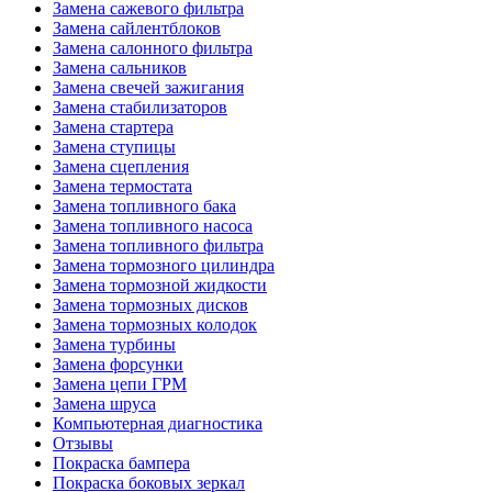
Замена сажевого фильтра
Замена сайлентблоков
Замена салонного фильтра
Замена сальников
Замена свечей зажигания
Замена стабилизаторов
Замена стартера
Замена ступицы
Замена сцепления
Замена термостата
Замена топливного бака
Замена топливного насоса
Замена топливного фильтра
Замена тормозного цилиндра
Замена тормозной жидкости
Замена тормозных дисков
Замена тормозных колодок
Замена турбины
Замена форсунки
Замена цепи ГРМ
Замена шруса
Компьютерная диагностика
Отзывы
Покраска бампера
Покраска боковых зеркал