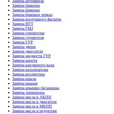
Замена антифриза
Замена бампера
Замена бампера
Замена боковых зеркал
Замена воздушного фильтра
Замена ВУТ
Замена ГБЦ
Замена генератора
Замена глушителя
Замена ГУР
Замена двери
Замена двигателя
Замена жидкости ГУР
Замена капота
Замена карданного вала
Замена катализатора
Замена коллектора
Замена крыла
Замена крыши
Замена крышки багажника
Замена лонжерона
Замена масла в АКПП
Замена масла в двигателе
Замена масла в МКПП
Замена масла в редукторе