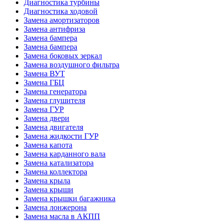
Диагностика турбины
Диагностика ходовой
Замена амортизаторов
Замена антифриза
Замена бампера
Замена бампера
Замена боковых зеркал
Замена воздушного фильтра
Замена ВУТ
Замена ГБЦ
Замена генератора
Замена глушителя
Замена ГУР
Замена двери
Замена двигателя
Замена жидкости ГУР
Замена капота
Замена карданного вала
Замена катализатора
Замена коллектора
Замена крыла
Замена крыши
Замена крышки багажника
Замена лонжерона
Замена масла в АКПП