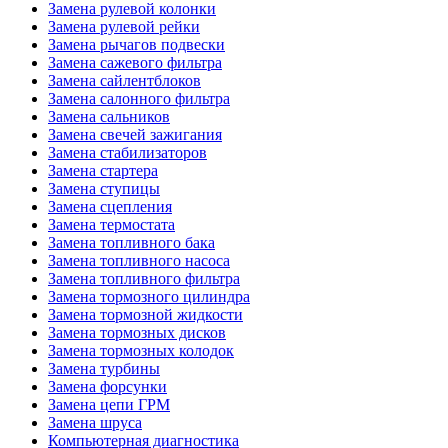
Замена рулевой колонки
Замена рулевой рейки
Замена рычагов подвески
Замена сажевого фильтра
Замена сайлентблоков
Замена салонного фильтра
Замена сальников
Замена свечей зажигания
Замена стабилизаторов
Замена стартера
Замена ступицы
Замена сцепления
Замена термостата
Замена топливного бака
Замена топливного насоса
Замена топливного фильтра
Замена тормозного цилиндра
Замена тормозной жидкости
Замена тормозных дисков
Замена тормозных колодок
Замена турбины
Замена форсунки
Замена цепи ГРМ
Замена шруса
Компьютерная диагностика