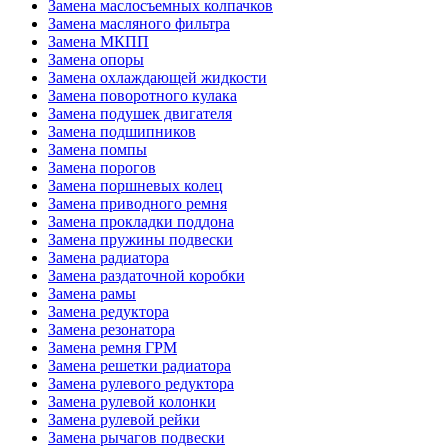
Замена маслосъемных колпачков
Замена масляного фильтра
Замена МКПП
Замена опоры
Замена охлаждающей жидкости
Замена поворотного кулака
Замена подушек двигателя
Замена подшипников
Замена помпы
Замена порогов
Замена поршневых колец
Замена приводного ремня
Замена прокладки поддона
Замена пружины подвески
Замена радиатора
Замена раздаточной коробки
Замена рамы
Замена редуктора
Замена резонатора
Замена ремня ГРМ
Замена решетки радиатора
Замена рулевого редуктора
Замена рулевой колонки
Замена рулевой рейки
Замена рычагов подвески