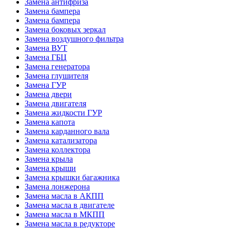
Замена антифриза
Замена бампера
Замена бампера
Замена боковых зеркал
Замена воздушного фильтра
Замена ВУТ
Замена ГБЦ
Замена генератора
Замена глушителя
Замена ГУР
Замена двери
Замена двигателя
Замена жидкости ГУР
Замена капота
Замена карданного вала
Замена катализатора
Замена коллектора
Замена крыла
Замена крыши
Замена крышки багажника
Замена лонжерона
Замена масла в АКПП
Замена масла в двигателе
Замена масла в МКПП
Замена масла в редукторе