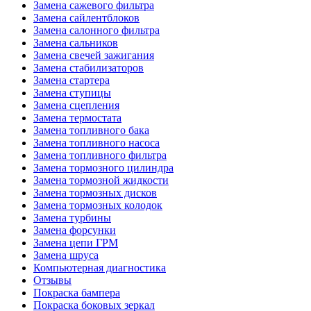
Замена сажевого фильтра
Замена сайлентблоков
Замена салонного фильтра
Замена сальников
Замена свечей зажигания
Замена стабилизаторов
Замена стартера
Замена ступицы
Замена сцепления
Замена термостата
Замена топливного бака
Замена топливного насоса
Замена топливного фильтра
Замена тормозного цилиндра
Замена тормозной жидкости
Замена тормозных дисков
Замена тормозных колодок
Замена турбины
Замена форсунки
Замена цепи ГРМ
Замена шруса
Компьютерная диагностика
Отзывы
Покраска бампера
Покраска боковых зеркал