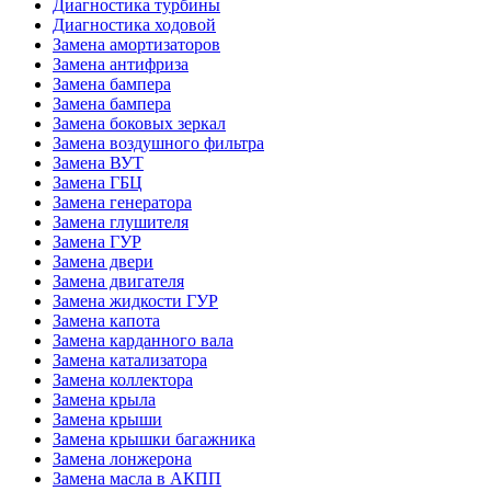
Диагностика турбины
Диагностика ходовой
Замена амортизаторов
Замена антифриза
Замена бампера
Замена бампера
Замена боковых зеркал
Замена воздушного фильтра
Замена ВУТ
Замена ГБЦ
Замена генератора
Замена глушителя
Замена ГУР
Замена двери
Замена двигателя
Замена жидкости ГУР
Замена капота
Замена карданного вала
Замена катализатора
Замена коллектора
Замена крыла
Замена крыши
Замена крышки багажника
Замена лонжерона
Замена масла в АКПП