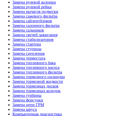
Замена рулевой колонки
Замена рулевой рейки
Замена рычагов подвески
Замена сажевого фильтра
Замена сайлентблоков
Замена салонного фильтра
Замена сальников
Замена свечей зажигания
Замена стабилизаторов
Замена стартера
Замена ступицы
Замена сцепления
Замена термостата
Замена топливного бака
Замена топливного насоса
Замена топливного фильтра
Замена тормозного цилиндра
Замена тормозной жидкости
Замена тормозных дисков
Замена тормозных колодок
Замена турбины
Замена форсунки
Замена цепи ГРМ
Замена шруса
Компьютерная диагностика