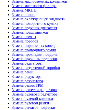
Замена маслосъемных колпачков
Замена масляного фильтра
Замена МКПП
Замена опоры
Замена охлаждающей жидкости
Замена поворотного кулака
Замена подушек двигателя
Замена подшипников
Замена помпы
Замена порогов
Замена поршневых колец
Замена приводного ремня
Замена прокладки поддона
Замена пружины подвески
Замена радиатора
Замена раздаточной коробки
Замена рамы
Замена редуктора
Замена резонатора
Замена ремня ГРМ
Замена решетки радиатора
Замена рулевого редуктора
Замена рулевой колонки
Замена рулевой рейки
Замена рычагов подвески