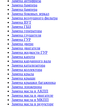
Замена антифриза
Замена бампера
Замена бампера
Замена боковых зеркал
Замена воздушного фильтра
Замена ВУТ
Замена ГБЦ
Замена генератора
Замена глушителя
Замена ГУР
Замена двери
Замена двигателя
Замена жидкости ГУР
Замена капота
Замена карданного вала
Замена катализатора
Замена коллектора
Замена крыла
Замена крыши
Замена крышки багажника
Замена лонжерона
Замена масла в АКПП
Замена масла в двигателе
Замена масла в МКПП
Замена масла в редукторе