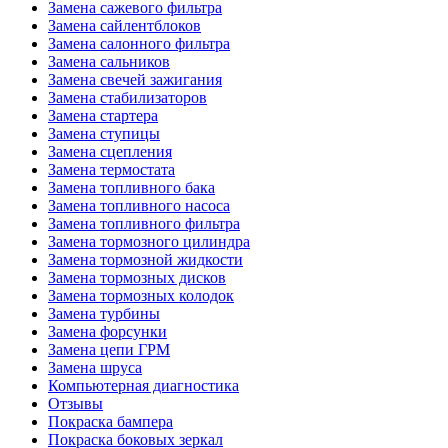
Замена сажевого фильтра
Замена сайлентблоков
Замена салонного фильтра
Замена сальников
Замена свечей зажигания
Замена стабилизаторов
Замена стартера
Замена ступицы
Замена сцепления
Замена термостата
Замена топливного бака
Замена топливного насоса
Замена топливного фильтра
Замена тормозного цилиндра
Замена тормозной жидкости
Замена тормозных дисков
Замена тормозных колодок
Замена турбины
Замена форсунки
Замена цепи ГРМ
Замена шруса
Компьютерная диагностика
Отзывы
Покраска бампера
Покраска боковых зеркал