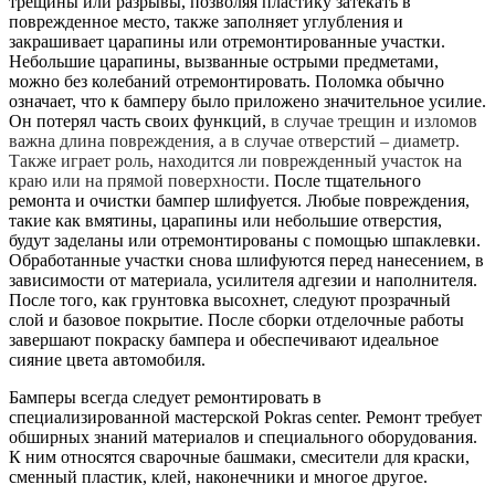
трещины или разрывы, позволяя пластику затекать в
поврежденное место, также заполняет углубления и
закрашивает царапины или отремонтированные участки.
Небольшие царапины, вызванные острыми предметами,
можно без колебаний отремонтировать. Поломка обычно
означает, что к бамперу было приложено значительное усилие.
Он потерял часть своих функций,
в случае трещин и изломов
важна длина повреждения, а в случае отверстий – диаметр.
Также играет роль, находится ли поврежденный участок на
краю или на прямой поверхности.
После тщательного
ремонта и очистки бампер шлифуется. Любые повреждения,
такие как вмятины, царапины или небольшие отверстия,
будут заделаны или отремонтированы с помощью шпаклевки.
Обработанные участки снова шлифуются перед нанесением, в
зависимости от материала, усилителя адгезии и наполнителя.
После того, как грунтовка высохнет, следуют прозрачный
слой и базовое покрытие. После сборки отделочные работы
завершают покраску бампера и обеспечивают идеальное
сияние цвета автомобиля.
Бамперы всегда следует ремонтировать в
специализированной мастерской Pokras center. Ремонт требует
обширных знаний материалов и специального оборудования.
К ним относятся сварочные башмаки, смесители для краски,
сменный пластик, клей, наконечники и многое другое.