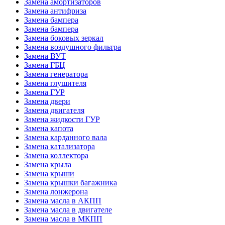
Замена амортизаторов
Замена антифриза
Замена бампера
Замена бампера
Замена боковых зеркал
Замена воздушного фильтра
Замена ВУТ
Замена ГБЦ
Замена генератора
Замена глушителя
Замена ГУР
Замена двери
Замена двигателя
Замена жидкости ГУР
Замена капота
Замена карданного вала
Замена катализатора
Замена коллектора
Замена крыла
Замена крыши
Замена крышки багажника
Замена лонжерона
Замена масла в АКПП
Замена масла в двигателе
Замена масла в МКПП