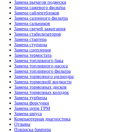
Замена рычагов подвески
Замена сажевого фильтра
Замена сайлентблоков
Замена салонного фильтра
Замена сальников
Замена свечей зажигания
Замена стабилизаторов
Замена стартера
Замена ступицы
Замена сцепления
Замена термостата
Замена топливного бака
Замена топливного насоса
Замена топливного фильтра
Замена тормозного цилиндра
Замена тормозной жидкости
Замена тормозных дисков
Замена тормозных колодок
Замена турбины
Замена форсунки
Замена цепи ГРМ
Замена шруса
Компьютерная диагностика
Отзывы
Покраска бампера