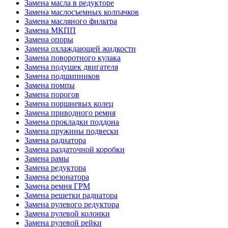
Замена масла в редукторе
Замена маслосъемных колпачков
Замена масляного фильтра
Замена МКПП
Замена опоры
Замена охлаждающей жидкости
Замена поворотного кулака
Замена подушек двигателя
Замена подшипников
Замена помпы
Замена порогов
Замена поршневых колец
Замена приводного ремня
Замена прокладки поддона
Замена пружины подвески
Замена радиатора
Замена раздаточной коробки
Замена рамы
Замена редуктора
Замена резонатора
Замена ремня ГРМ
Замена решетки радиатора
Замена рулевого редуктора
Замена рулевой колонки
Замена рулевой рейки