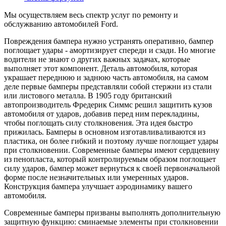
Мы осуществляем весь спектр услуг по ремонту и
обслужванию автомобилей Ford.
Повреждения бампера нужно устранять оперативно, бампер
поглощает удары - амортизирует спереди и сзади. Но многие
водители не знают о других важных задачах, которые
выполняет этот компонент. Деталь автомобиля, которая
украшает переднюю и заднюю часть автомобиля, на самом
деле первые бамперы представляли собой стержни из стали
или листового металла. В 1905 году британский
автопроизводитель Фредерик Симмс решил защитить кузов
автомобиля от ударов, добавив перед ним перекладины,
чтобы поглощать силу столкновения. Эта идея быстро
прижилась. Бамперы в основном изготавливаливаются из
пластика, он более гибкий и поэтому лучше поглощает удары
при столкновении. Современные бамперы имеют сердцевину
из пенопласта, который контролируемым образом поглощает
силу ударов, бампер может вернуться к своей первоначальной
форме после незначительных или умеренных ударов.
Конструкция бампера улучшает аэродинамику вашего
автомобиля.
Современные бамперы призваны выполнять дополнительную
защитную функцию: сминаемые элементы при столкновении