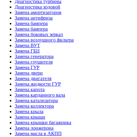
Диагностика турбины
Диагностика ходовой
Замена амортизаторов
Замена антифриза
Замена бампера
Замена бампера
Замена боковых зеркал
Замена воздушного фильтра
Замена ВУТ
Замена ГБЦ
Замена генератора
Замена глушителя
Замена ГУР
Замена двери
Замена двигателя
Замена жидкости ГУР
Замена капота
Замена карданного вала
Замена катализатора
Замена коллектора
Замена крыла
Замена крыши
Замена крышки багажника
Замена лонжерона
Замена масла в АКПП