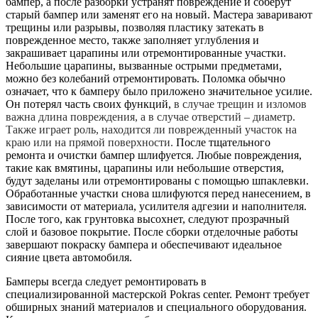
бампер, а после разборки устранят повреждение и соберут
старый бампер или заменят его на новый. Мастера заваривают
трещины или разрывы, позволяя пластику затекать в
поврежденное место, также заполняет углубления и
закрашивает царапины или отремонтированные участки.
Небольшие царапины, вызванные острыми предметами,
можно без колебаний отремонтировать. Поломка обычно
означает, что к бамперу было приложено значительное усилие.
Он потерял часть своих функций,
в случае трещин и изломов
важна длина повреждения, а в случае отверстий – диаметр.
Также играет роль, находится ли поврежденный участок на
краю или на прямой поверхности.
После тщательного
ремонта и очистки бампер шлифуется. Любые повреждения,
такие как вмятины, царапины или небольшие отверстия,
будут заделаны или отремонтированы с помощью шпаклевки.
Обработанные участки снова шлифуются перед нанесением, в
зависимости от материала, усилителя адгезии и наполнителя.
После того, как грунтовка высохнет, следуют прозрачный
слой и базовое покрытие. После сборки отделочные работы
завершают покраску бампера и обеспечивают идеальное
сияние цвета автомобиля.
Бамперы всегда следует ремонтировать в
специализированной мастерской Pokras center. Ремонт требует
обширных знаний материалов и специального оборудования.