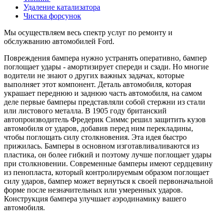
Удаление катализатора
Чистка форсунок
Мы осуществляем весь спектр услуг по ремонту и
обслужванию автомобилей Ford.
Повреждения бампера нужно устранять оперативно, бампер
поглощает удары - амортизирует спереди и сзади. Но многие
водители не знают о других важных задачах, которые
выполняет этот компонент. Деталь автомобиля, которая
украшает переднюю и заднюю часть автомобиля, на самом
деле первые бамперы представляли собой стержни из стали
или листового металла. В 1905 году британский
автопроизводитель Фредерик Симмс решил защитить кузов
автомобиля от ударов, добавив перед ним перекладины,
чтобы поглощать силу столкновения. Эта идея быстро
прижилась. Бамперы в основном изготавливаливаются из
пластика, он более гибкий и поэтому лучше поглощает удары
при столкновении. Современные бамперы имеют сердцевину
из пенопласта, который контролируемым образом поглощает
силу ударов, бампер может вернуться к своей первоначальной
форме после незначительных или умеренных ударов.
Конструкция бампера улучшает аэродинамику вашего
автомобиля.