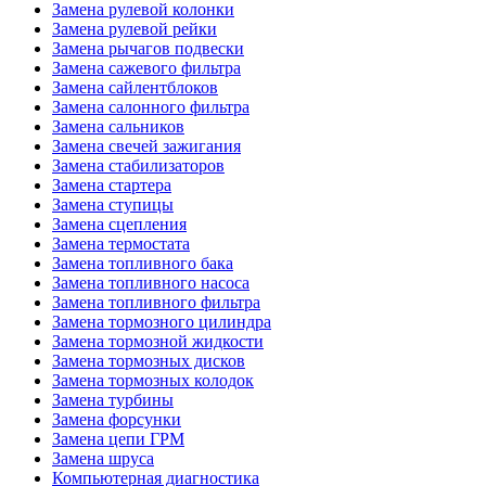
Замена рулевой колонки
Замена рулевой рейки
Замена рычагов подвески
Замена сажевого фильтра
Замена сайлентблоков
Замена салонного фильтра
Замена сальников
Замена свечей зажигания
Замена стабилизаторов
Замена стартера
Замена ступицы
Замена сцепления
Замена термостата
Замена топливного бака
Замена топливного насоса
Замена топливного фильтра
Замена тормозного цилиндра
Замена тормозной жидкости
Замена тормозных дисков
Замена тормозных колодок
Замена турбины
Замена форсунки
Замена цепи ГРМ
Замена шруса
Компьютерная диагностика