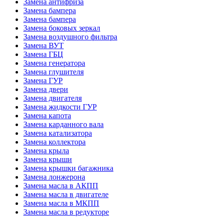
Замена антифриза
Замена бампера
Замена бампера
Замена боковых зеркал
Замена воздушного фильтра
Замена ВУТ
Замена ГБЦ
Замена генератора
Замена глушителя
Замена ГУР
Замена двери
Замена двигателя
Замена жидкости ГУР
Замена капота
Замена карданного вала
Замена катализатора
Замена коллектора
Замена крыла
Замена крыши
Замена крышки багажника
Замена лонжерона
Замена масла в АКПП
Замена масла в двигателе
Замена масла в МКПП
Замена масла в редукторе