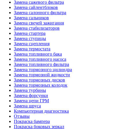
Замена сажевого фильтра
Замена сайлентблоков
Замена салонного фильтра
Замена сальников
Замена свечей зажигания
Замена стабилизаторов
Замена стартера
Замена ступицы
Замена сцепления
Замена термостата
Замена топливного бака
Замена топливного насоса
Замена топливного фильтра
Замена тормозного цилиндра
Замена тормозной жидкости
Замена тормозных дисков
Замена тормозных колодок
Замена турбины
Замена форсунки
Замена цепи ГРМ
Замена шруса
Компьютерная диагностика
Отзывы
Покраска бампера
Покраска боковых зеркал