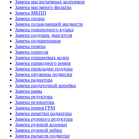
Замена маслосъемных колпачков
Замена масляного фильтра
Замена МКПП
Замена опоры
Замена охлаждающей жидкости
Замена поворотного кулака
Замена подушек двигателя
Замена подшипников
Замена помпы
Замена порогов
Замена поршневых колец
Замена приводного ремня
Замена прокладки поддона
Замена пружины подвески
Замена радиатора
Замена раздаточной коробки
Замена рамы
Замена редуктора
Замена резонатора
Замена ремня ГРМ
Замена решетки радиатора
Замена рулевого редуктора
Замена рулевой колонки
Замена рулевой рейки
Замена рычагов подвески