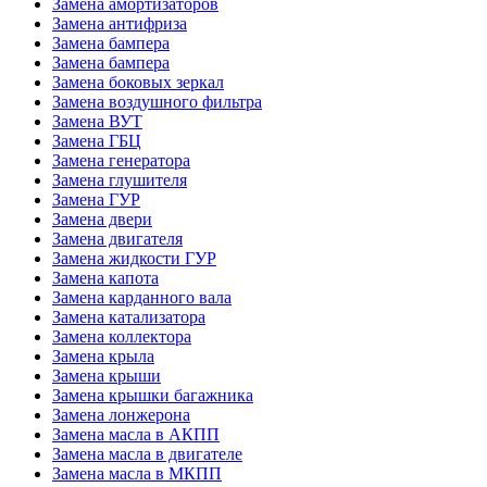
Замена амортизаторов
Замена антифриза
Замена бампера
Замена бампера
Замена боковых зеркал
Замена воздушного фильтра
Замена ВУТ
Замена ГБЦ
Замена генератора
Замена глушителя
Замена ГУР
Замена двери
Замена двигателя
Замена жидкости ГУР
Замена капота
Замена карданного вала
Замена катализатора
Замена коллектора
Замена крыла
Замена крыши
Замена крышки багажника
Замена лонжерона
Замена масла в АКПП
Замена масла в двигателе
Замена масла в МКПП