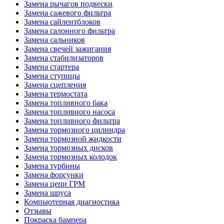
Замена рычагов подвески
Замена сажевого фильтра
Замена сайлентблоков
Замена салонного фильтра
Замена сальников
Замена свечей зажигания
Замена стабилизаторов
Замена стартера
Замена ступицы
Замена сцепления
Замена термостата
Замена топливного бака
Замена топливного насоса
Замена топливного фильтра
Замена тормозного цилиндра
Замена тормозной жидкости
Замена тормозных дисков
Замена тормозных колодок
Замена турбины
Замена форсунки
Замена цепи ГРМ
Замена шруса
Компьютерная диагностика
Отзывы
Покраска бампера