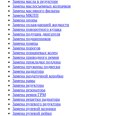
Замена масла в редукторе
Замена маслосъемных колпачков
Замена масляного фильтра
Замена МКПП
Замена опоры
Замена охлаждающей жидкости
Замена поворотного кулака
Замена подушек двигателя
Замена подшипников
Замена помпы
Замена порогов
Замена поршневых колец
Замена приводного ремня
Замена прокладки поддона
Замена пружины подвески
Замена радиатора
Замена раздаточной коробки
Замена рамы
Замена редуктора
Замена резонатора
Замена ремня ГРМ
Замена решетки радиатора
Замена рулевого редуктора
Замена рулевой колонки
Замена рулевой рейки