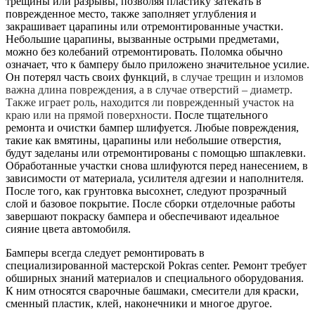
трещины или разрывы, позволяя пластику затекать в
поврежденное место, также заполняет углубления и
закрашивает царапины или отремонтированные участки.
Небольшие царапины, вызванные острыми предметами,
можно без колебаний отремонтировать. Поломка обычно
означает, что к бамперу было приложено значительное усилие.
Он потерял часть своих функций,
в случае трещин и изломов
важна длина повреждения, а в случае отверстий – диаметр.
Также играет роль, находится ли поврежденный участок на
краю или на прямой поверхности.
После тщательного
ремонта и очистки бампер шлифуется. Любые повреждения,
такие как вмятины, царапины или небольшие отверстия,
будут заделаны или отремонтированы с помощью шпаклевки.
Обработанные участки снова шлифуются перед нанесением, в
зависимости от материала, усилителя адгезии и наполнителя.
После того, как грунтовка высохнет, следуют прозрачный
слой и базовое покрытие. После сборки отделочные работы
завершают покраску бампера и обеспечивают идеальное
сияние цвета автомобиля.
Бамперы всегда следует ремонтировать в
специализированной мастерской Pokras center. Ремонт требует
обширных знаний материалов и специального оборудования.
К ним относятся сварочные башмаки, смесители для краски,
сменный пластик, клей, наконечники и многое другое.