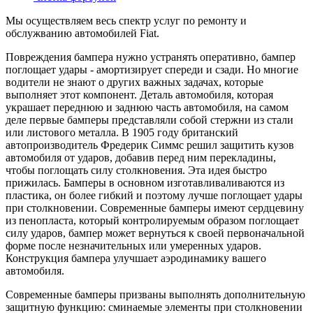
Мы осуществляем весь спектр услуг по ремонту и
обслужванию автомобилей Fiat.
Повреждения бампера нужно устранять оперативно, бампер
поглощает удары - амортизирует спереди и сзади. Но многие
водители не знают о других важных задачах, которые
выполняет этот компонент. Деталь автомобиля, которая
украшает переднюю и заднюю часть автомобиля, на самом
деле первые бамперы представляли собой стержни из стали
или листового металла. В 1905 году британский
автопроизводитель Фредерик Симмс решил защитить кузов
автомобиля от ударов, добавив перед ним перекладины,
чтобы поглощать силу столкновения. Эта идея быстро
прижилась. Бамперы в основном изготавливаливаются из
пластика, он более гибкий и поэтому лучше поглощает удары
при столкновении. Современные бамперы имеют сердцевину
из пенопласта, который контролируемым образом поглощает
силу ударов, бампер может вернуться к своей первоначальной
форме после незначительных или умеренных ударов.
Конструкция бампера улучшает аэродинамику вашего
автомобиля.
Современные бамперы призваны выполнять дополнительную
защитную функцию: сминаемые элементы при столкновении