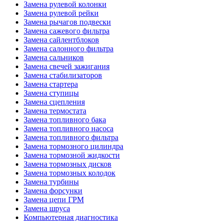
Замена рулевой колонки
Замена рулевой рейки
Замена рычагов подвески
Замена сажевого фильтра
Замена сайлентблоков
Замена салонного фильтра
Замена сальников
Замена свечей зажигания
Замена стабилизаторов
Замена стартера
Замена ступицы
Замена сцепления
Замена термостата
Замена топливного бака
Замена топливного насоса
Замена топливного фильтра
Замена тормозного цилиндра
Замена тормозной жидкости
Замена тормозных дисков
Замена тормозных колодок
Замена турбины
Замена форсунки
Замена цепи ГРМ
Замена шруса
Компьютерная диагностика