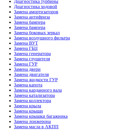
Диагностика турбины
Диагностика ходовой
Замена амортизаторов
Замена антифриза
Замена бампера
Замена бампера
Замена боковых зеркал
Замена воздушного фильтра
Замена ВУТ
Замена ГБЦ
Замена генератора
Замена глушителя
Замена ГУР
Замена двери
Замена двигателя
Замена жидкости ГУР
Замена капота
Замена карданного вала
Замена катализатора
Замена коллектора
Замена крыла
Замена крыши
Замена крышки багажника
Замена лонжерона
Замена масла в АКПП