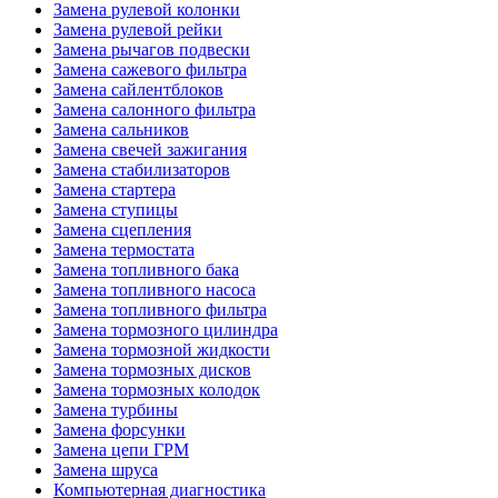
Замена рулевой колонки
Замена рулевой рейки
Замена рычагов подвески
Замена сажевого фильтра
Замена сайлентблоков
Замена салонного фильтра
Замена сальников
Замена свечей зажигания
Замена стабилизаторов
Замена стартера
Замена ступицы
Замена сцепления
Замена термостата
Замена топливного бака
Замена топливного насоса
Замена топливного фильтра
Замена тормозного цилиндра
Замена тормозной жидкости
Замена тормозных дисков
Замена тормозных колодок
Замена турбины
Замена форсунки
Замена цепи ГРМ
Замена шруса
Компьютерная диагностика