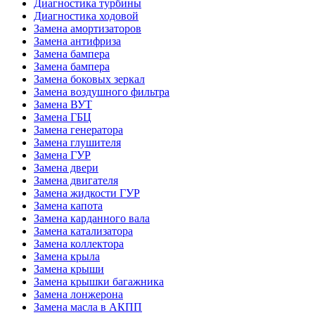
Диагностика турбины
Диагностика ходовой
Замена амортизаторов
Замена антифриза
Замена бампера
Замена бампера
Замена боковых зеркал
Замена воздушного фильтра
Замена ВУТ
Замена ГБЦ
Замена генератора
Замена глушителя
Замена ГУР
Замена двери
Замена двигателя
Замена жидкости ГУР
Замена капота
Замена карданного вала
Замена катализатора
Замена коллектора
Замена крыла
Замена крыши
Замена крышки багажника
Замена лонжерона
Замена масла в АКПП