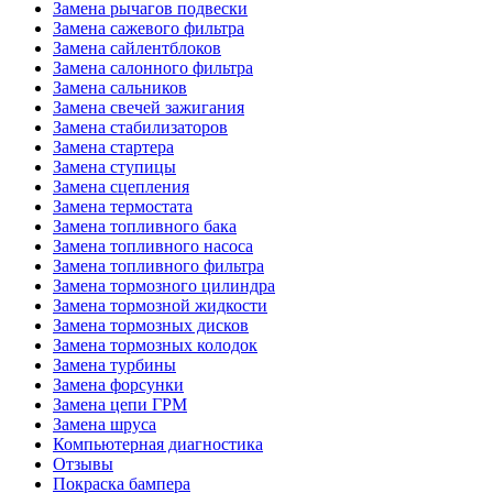
Замена рычагов подвески
Замена сажевого фильтра
Замена сайлентблоков
Замена салонного фильтра
Замена сальников
Замена свечей зажигания
Замена стабилизаторов
Замена стартера
Замена ступицы
Замена сцепления
Замена термостата
Замена топливного бака
Замена топливного насоса
Замена топливного фильтра
Замена тормозного цилиндра
Замена тормозной жидкости
Замена тормозных дисков
Замена тормозных колодок
Замена турбины
Замена форсунки
Замена цепи ГРМ
Замена шруса
Компьютерная диагностика
Отзывы
Покраска бампера