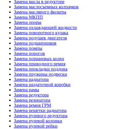
Замена масла в редукторе
Замена маслосъемных колпачков
Замена масляного фильтра
Замена МКПП
Замена опоры
Замена охлаждающей жидкости
Замена поворотного кулака
Замена подушек двигателя
Замена подшипников
Замена помпы
Замена порогов
Замена поршневых колец
Замена приводного ремня
Замена прокладки поддона
Замена пружины подвески
Замена радиатора
Замена раздаточной коробки
Замена рамы
Замена редуктора
Замена резонатора
Замена ремня ГРМ
Замена решетки радиатора
Замена рулевого редуктора
Замена рулевой колонки
Замена рулевой рейки