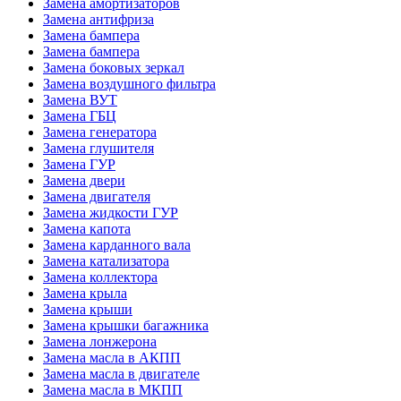
Замена амортизаторов
Замена антифриза
Замена бампера
Замена бампера
Замена боковых зеркал
Замена воздушного фильтра
Замена ВУТ
Замена ГБЦ
Замена генератора
Замена глушителя
Замена ГУР
Замена двери
Замена двигателя
Замена жидкости ГУР
Замена капота
Замена карданного вала
Замена катализатора
Замена коллектора
Замена крыла
Замена крыши
Замена крышки багажника
Замена лонжерона
Замена масла в АКПП
Замена масла в двигателе
Замена масла в МКПП