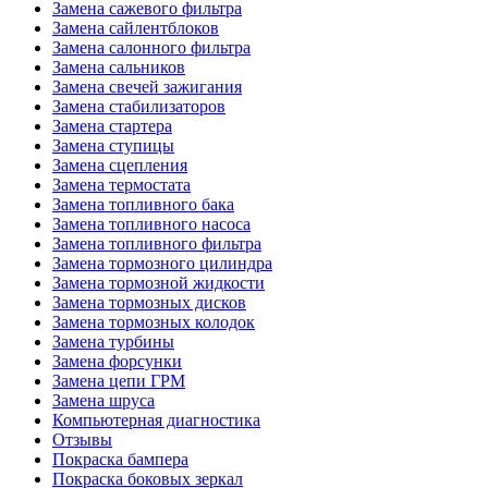
Замена сажевого фильтра
Замена сайлентблоков
Замена салонного фильтра
Замена сальников
Замена свечей зажигания
Замена стабилизаторов
Замена стартера
Замена ступицы
Замена сцепления
Замена термостата
Замена топливного бака
Замена топливного насоса
Замена топливного фильтра
Замена тормозного цилиндра
Замена тормозной жидкости
Замена тормозных дисков
Замена тормозных колодок
Замена турбины
Замена форсунки
Замена цепи ГРМ
Замена шруса
Компьютерная диагностика
Отзывы
Покраска бампера
Покраска боковых зеркал