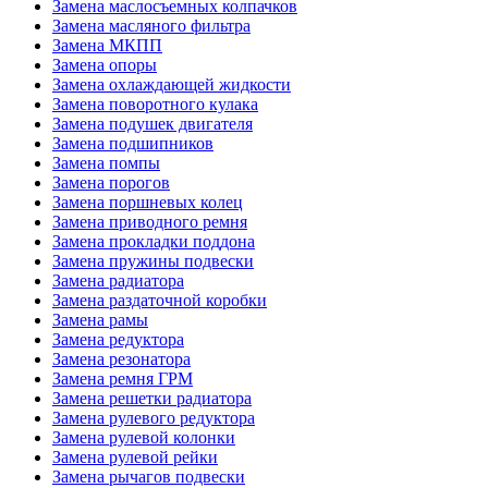
Замена маслосъемных колпачков
Замена масляного фильтра
Замена МКПП
Замена опоры
Замена охлаждающей жидкости
Замена поворотного кулака
Замена подушек двигателя
Замена подшипников
Замена помпы
Замена порогов
Замена поршневых колец
Замена приводного ремня
Замена прокладки поддона
Замена пружины подвески
Замена радиатора
Замена раздаточной коробки
Замена рамы
Замена редуктора
Замена резонатора
Замена ремня ГРМ
Замена решетки радиатора
Замена рулевого редуктора
Замена рулевой колонки
Замена рулевой рейки
Замена рычагов подвески