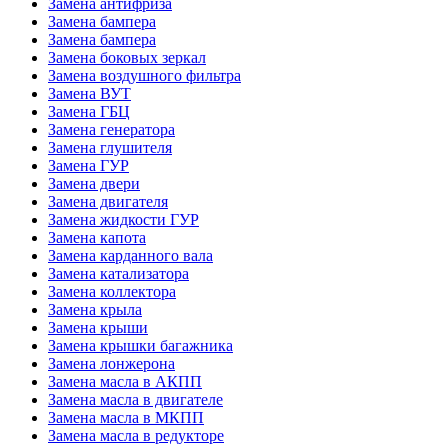
Замена антифриза
Замена бампера
Замена бампера
Замена боковых зеркал
Замена воздушного фильтра
Замена ВУТ
Замена ГБЦ
Замена генератора
Замена глушителя
Замена ГУР
Замена двери
Замена двигателя
Замена жидкости ГУР
Замена капота
Замена карданного вала
Замена катализатора
Замена коллектора
Замена крыла
Замена крыши
Замена крышки багажника
Замена лонжерона
Замена масла в АКПП
Замена масла в двигателе
Замена масла в МКПП
Замена масла в редукторе