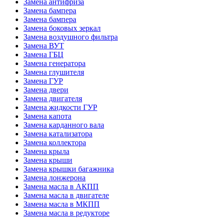
Замена антифриза
Замена бампера
Замена бампера
Замена боковых зеркал
Замена воздушного фильтра
Замена ВУТ
Замена ГБЦ
Замена генератора
Замена глушителя
Замена ГУР
Замена двери
Замена двигателя
Замена жидкости ГУР
Замена капота
Замена карданного вала
Замена катализатора
Замена коллектора
Замена крыла
Замена крыши
Замена крышки багажника
Замена лонжерона
Замена масла в АКПП
Замена масла в двигателе
Замена масла в МКПП
Замена масла в редукторе