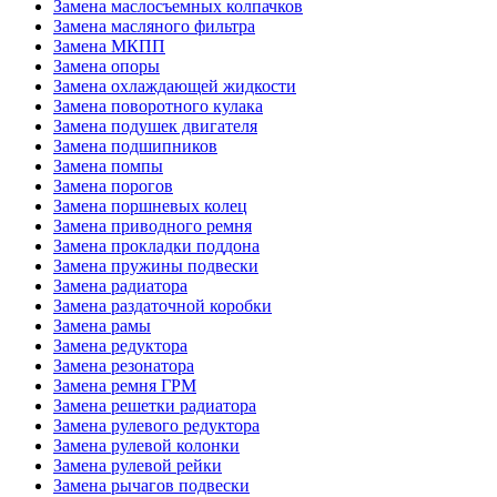
Замена маслосъемных колпачков
Замена масляного фильтра
Замена МКПП
Замена опоры
Замена охлаждающей жидкости
Замена поворотного кулака
Замена подушек двигателя
Замена подшипников
Замена помпы
Замена порогов
Замена поршневых колец
Замена приводного ремня
Замена прокладки поддона
Замена пружины подвески
Замена радиатора
Замена раздаточной коробки
Замена рамы
Замена редуктора
Замена резонатора
Замена ремня ГРМ
Замена решетки радиатора
Замена рулевого редуктора
Замена рулевой колонки
Замена рулевой рейки
Замена рычагов подвески