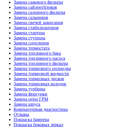
Замена сажевого фильтра
Замена сайлентблоков
Замена салонного фильтра
Замена сальников
Замена свечей зажигания
Замена стабилизаторов
Замена стартера
Замена ступицы
Замена сцепления
Замена термостата
Замена топливного бака
Замена топливного насоса
Замена топливного фильтра
Замена тормозного цилиндра
Замена тормозной жидкости
Замена тормозных дисков
Замена тормозных колодок
Замена турбины
Замена форсунки
Замена цепи ГРМ
Замена шруса
Компьютерная диагностика
Отзывы
Покраска бампера
Покраска боковых зеркал