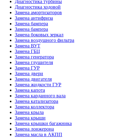
Диагностика турбины
Диагностика ходовой
Замена амортизаторов
Замена антифриза
Замена бампера
Замена бампера
Замена боковых зеркал
Замена воздушного фильтра
Замена ВУТ
Замена ГБЦ
Замена генератора
Замена глушителя
Замена ГУР
Замена двери
Замена двигателя
Замена жидкости ГУР
Замена капота
Замена карданного вала
Замена катализатора
Замена коллектора
Замена крыла
Замена крыши
Замена крышки багажника
Замена лонжерона
Замена масла в АКПП