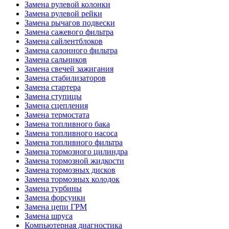
Замена рулевой колонки
Замена рулевой рейки
Замена рычагов подвески
Замена сажевого фильтра
Замена сайлентблоков
Замена салонного фильтра
Замена сальников
Замена свечей зажигания
Замена стабилизаторов
Замена стартера
Замена ступицы
Замена сцепления
Замена термостата
Замена топливного бака
Замена топливного насоса
Замена топливного фильтра
Замена тормозного цилиндра
Замена тормозной жидкости
Замена тормозных дисков
Замена тормозных колодок
Замена турбины
Замена форсунки
Замена цепи ГРМ
Замена шруса
Компьютерная диагностика